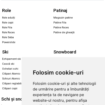
Role
Patinaj
Role adulți
Magazin patine
Role copii
Patine Fila
Role Fila
Patine Roces
Role Roces
Patine de gheață
Role Seba
Powerslide
Ski
Snowboard
Echipament ski
Magazin snowboard
Cască ski
Echipament snowboard
Ochelari schi
Legături Rome SDS
Folosim cookie-uri
Clăpari Atomic
Skate & longboard
Schiuri Atomic
Folosim cookie-uri și alte tehnologii
Clăpari reglabili
Santa Cruz
de urmărire pentru a îmbunătăți
Clăpari copii
Enuff Skateboards
experiența ta de navigare pe
Schi și snowboard
Diverse
website-ul nostru, pentru afișa