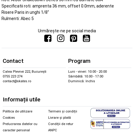
Specificatii roti: amprenta 36 mm, offset 0.0mm, aderente
Risere Paris in unghi 1/8"
Rulmenti: Abec 5
Urmărește-ne pe social media
Contact
Program
Calea Plevnei 222, București
Luni - vineri: 10.00 - 20.00
0755 223 274
Sâmbătă: 10.00 - 17.00
contact@skates.ro
Duminică: închis
Informații utile
Politica de utilizare
Termeni și condiții
Cookies
Livrare și plată
Prelucrarea datelor cu
Condiții de retur
caracter personal
ANPC