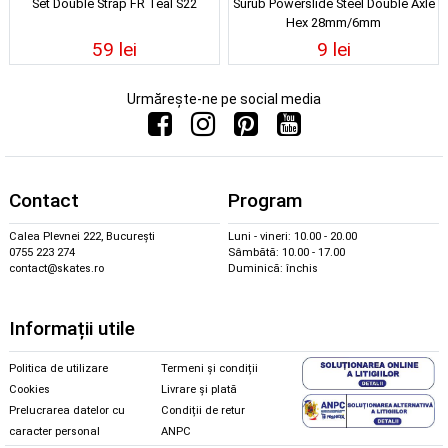
Set Double Strap FR Teal S22
Surub Powerslide Steel Double Axle
Hex 28mm/6mm
59 lei
9 lei
Urmărește-ne pe social media
Contact
Program
Calea Plevnei 222, București
Luni - vineri: 10.00 - 20.00
0755 223 274
Sâmbătă: 10.00 - 17.00
contact@skates.ro
Duminică: închis
Informații utile
Politica de utilizare
Termeni și condiții
Cookies
Livrare și plată
Prelucrarea datelor cu
Condiții de retur
caracter personal
ANPC