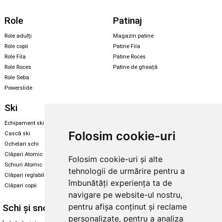
Role
Patinaj
Role adulți
Magazin patine
Role copii
Patine Fila
Role Fila
Patine Roces
Role Roces
Patine de gheață
Role Seba
Powerslide
Ski
Snowboard
Echipament ski
Magazin snowboard
Folosim cookie-uri
Cască ski
Echipament snowboard
Ochelari schi
Legături Rome SDS
Clăpari Atomic
Folosim cookie-uri și alte
Skate & longboard
Schiuri Atomic
tehnologii de urmărire pentru a
Clăpari reglabili
Santa Cruz
îmbunătăți experiența ta de
Clăpari copii
Enuff Skateboards
navigare pe website-ul nostru,
pentru afișa conținut și reclame
Schi și snowboard
Diverse
personalizate, pentru a analiza