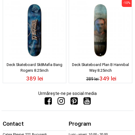
-10%
Deck Skateboard Sk8Mafia Bang
Deck Skateboard Plan B Hannibal
Rogers 8.25inch
Way 8.25inch
389 lei
349 lei
389 lei
Urmărește-ne pe social media
Contact
Program
Calea Plevnei 222, București
Luni - vineri: 10.00 - 20.00