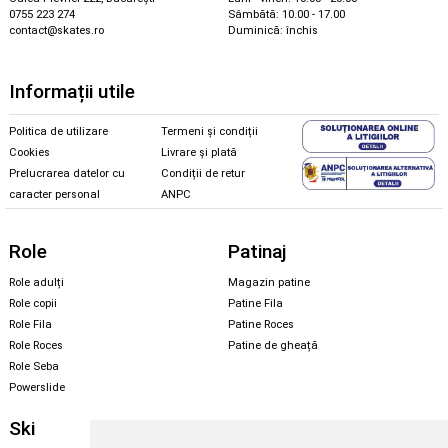
0755 223 274
Sâmbătă: 10.00 - 17.00
contact@skates.ro
Duminică: închis
Informații utile
Politica de utilizare
Termeni și condiții
Cookies
Livrare și plată
Prelucrarea datelor cu
Condiții de retur
caracter personal
ANPC
Role
Patinaj
Role adulți
Magazin patine
Role copii
Patine Fila
Role Fila
Patine Roces
Role Roces
Patine de gheață
Role Seba
Powerslide
Ski
Snowboard