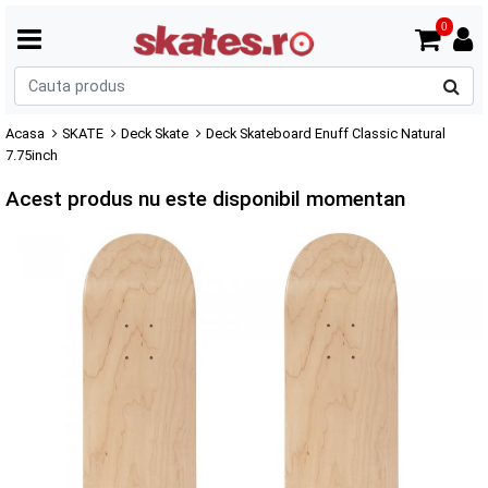
0
C
p
Acasa
SKATE
Deck Skate
Deck Skateboard Enuff Classic Natural
7.75inch
Acest produs nu este disponibil momentan