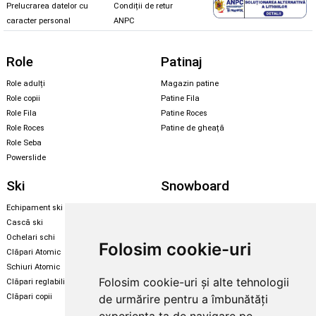
Prelucrarea datelor cu
Condiții de retur
caracter personal
ANPC
Role
Patinaj
Role adulți
Magazin patine
Role copii
Patine Fila
Role Fila
Patine Roces
Role Roces
Patine de gheață
Role Seba
Powerslide
Ski
Snowboard
Echipament ski
Magazin snowboard
Cască ski
Echipament snowboard
Ochelari schi
Legături Rome SDS
Folosim cookie-uri
Clăpari Atomic
Skate & longboard
Schiuri Atomic
Folosim cookie-uri și alte tehnologii
Clăpari reglabili
Santa Cruz
Clăpari copii
de urmărire pentru a îmbunătăți
Enuff Skateboards