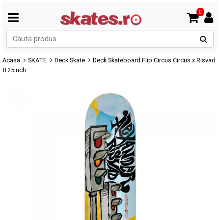
0
C
p
Acasa
SKATE
Deck Skate
Deck Skateboard Flip Circus Circus x Risvad
8.25inch