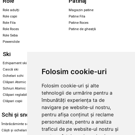
Role
Patinaj
Role adulți
Magazin patine
Role copii
Patine Fila
Role Fila
Patine Roces
Role Roces
Patine de gheață
Role Seba
Powerslide
Ski
Snowboard
Echipament ski
Magazin snowboard
Folosim cookie-uri
Cască ski
Echipament snowboard
Ochelari schi
Legături Rome SDS
Clăpari Atomic
Folosim cookie-uri și alte
Skate & longboard
Schiuri Atomic
tehnologii de urmărire pentru a
Clăpari reglabili
Santa Cruz
îmbunătăți experiența ta de
Clăpari copii
Enuff Skateboards
navigare pe website-ul nostru,
Schi și snowboard
Diverse
pentru afișa conținut și reclame
personalizate, pentru a analiza
Îmbrăcăminte schi și snowboard
Cum aleg rolele
traficul de pe website-ul nostru și
Căști și ochelari de iarnă
Cum aleg ochelarii