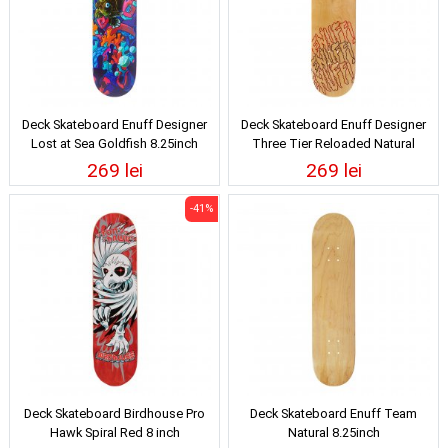
Deck Skateboard Enuff Designer
Deck Skateboard Enuff Designer
Lost at Sea Goldfish 8.25inch
Three Tier Reloaded Natural
8.25inch
269 lei
269 lei
-41%
Deck Skateboard Birdhouse Pro
Deck Skateboard Enuff Team
Hawk Spiral Red 8 inch
Natural 8.25inch