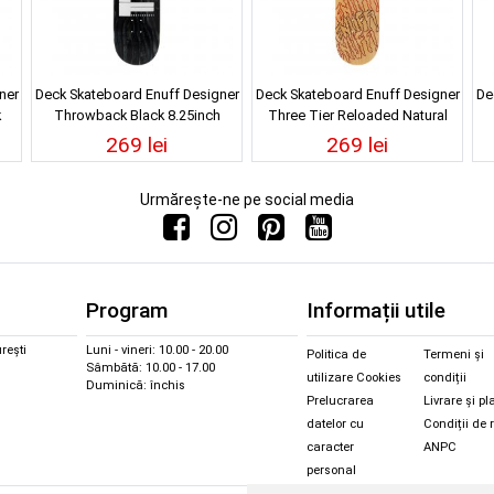
ner
Deck Skateboard Enuff Designer
Deck Skateboard Enuff Designer
De
k
Throwback Black 8.25inch
Three Tier Reloaded Natural
8inch
269 lei
269 lei
Urmărește-ne pe social media
Program
Informații utile
rești
Luni - vineri: 10.00 - 20.00
Politica de
Termeni și
Sâmbătă: 10.00 - 17.00
utilizare Cookies
condiții
Duminică: închis
Prelucrarea
Livrare și pl
datelor cu
Condiții de 
caracter
ANPC
personal