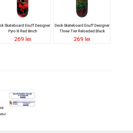
ck Skateboard Enuff Designer
Deck Skateboard Enuff Designer
Pyro III Red 8inch
Three Tier Reloaded Black
8.5inch
269 lei
269 lei
ată
retur