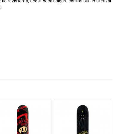
ructie rezistenta, acest deck asigura control bun in aterizari
.