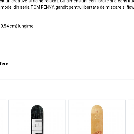
rick-uri creative si riding relaxat. Cu dimensiuni echilibrate si o const
. Un model din seria TOM PENNY, gandit pentru libertate de miscare si flow
(80.54 cm) lungime
ifere