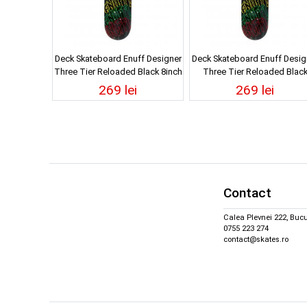
Deck Skateboard Enuff Designer
Deck Skateboard Enuff Desig
Three Tier Reloaded Black 8inch
Three Tier Reloaded Blac
8.25inch
269 lei
269 lei
Contact
Calea Plevnei 222, Bucu
0755 223 274
contact@skates.ro