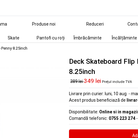
ama
Produse noi
Reduceri
Cont
Skate
Pantofi cu roți
Îmbrăcăminte
Încălțăminte
e Penny 8.25inch
Deck Skateboard Flip 
8.25inch
349 lei
389 lei
Prețul include TVA
Livrare prin curier:
luni, 10 aug. - ma
Acest produs beneficiază de
livra
Disponibilitate:
Online si in magazi
Comandă telefonic:
0755 223 274
-