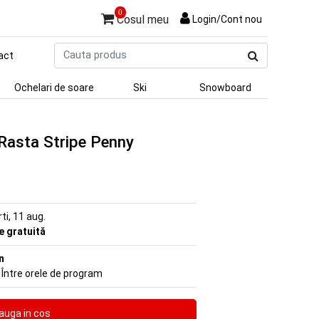
0
Cosul meu
Login/Cont nou
Cauta
act
produs
Ochelari de soare
Ski
Snowboard
Rasta Stripe Penny
rti, 11 aug.
re gratuită
n
 Între orele de program