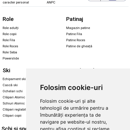
caracter personal
ANPC
Role
Patinaj
Role adulți
Magazin patine
Role copii
Patine Fila
Role Fila
Patine Roces
Role Roces
Patine de gheață
Role Seba
Powerslide
Ski
Snowboard
Echipament ski
Magazin snowboard
Folosim cookie-uri
Cască ski
Echipament snowboard
Ochelari schi
Legături Rome SDS
Clăpari Atomic
Folosim cookie-uri și alte
Skate & longboard
Schiuri Atomic
tehnologii de urmărire pentru a
Clăpari reglabili
Santa Cruz
îmbunătăți experiența ta de
Clăpari copii
Enuff Skateboards
navigare pe website-ul nostru,
Schi și snowboard
Diverse
pentru afișa conținut și reclame