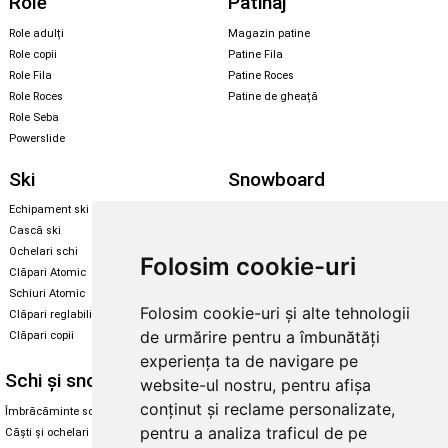
Role
Patinaj
Role adulți
Magazin patine
Role copii
Patine Fila
Role Fila
Patine Roces
Role Roces
Patine de gheață
Role Seba
Powerslide
Ski
Snowboard
Echipament ski
Magazin snowboard
Cască ski
Echipament snowboard
Ochelari schi
Legături Rome SDS
Folosim cookie-uri
Clăpari Atomic
Skate & longboard
Schiuri Atomic
Folosim cookie-uri și alte tehnologii
Clăpari reglabili
Santa Cruz
de urmărire pentru a îmbunătăți
Clăpari copii
Enuff Skateboards
experiența ta de navigare pe
Schi și snowboard
Diverse
website-ul nostru, pentru afișa
conținut și reclame personalizate,
Îmbrăcăminte schi și snowboard
Cum aleg rolele
pentru a analiza traficul de pe
Căști și ochelari de iarnă
Cum aleg ochelarii