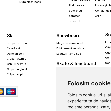
utilizare Cookies
condiții
Duminică: închis
Prelucrarea
Livrare și pl
datelor cu
Condiții de 
caracter
ANPC
personal
Sc
Ski
Snowboard
Îmbr
Echipament ski
Magazin snowboard
Cășt
Cască ski
Echipament snowboard
Cășt
Ochelari schi
Legături Rome SDS
Oche
Clăpari Atomic
Skate & longboard
Oche
Schiuri Atomic
Clăpari reglabili
Santa Cruz
Clăpari copii
Enuff Skateboards
Folosim cookie
Copyright 
Folosim cookie-uri și a
experiența ta de naviga
reclame personalizate, 