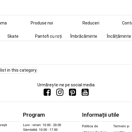
ama
Produse noi
Reduceri
Cont
Skate
Pantofi cu roți
Îmbrăcăminte
Încălțăminte
ist in this category.
Urmărește-ne pe social media
Program
Informații utile
rești
Luni - vineri: 10.00 - 20.00
Politica de
Termeni și
Sâmbătă: 10.00 - 17.00