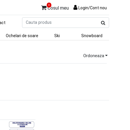
0
Cosul meu
Login/Cont nou
Cauta
act
produs
Ochelari de soare
Ski
Snowboard
Ordoneaza