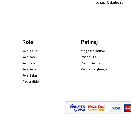
contact@skates.ro
Role
Patinaj
Role adulți
Magazin patine
Role copii
Patine Fila
Role Fila
Patine Roces
Role Roces
Patine de gheață
Role Seba
Powerslide