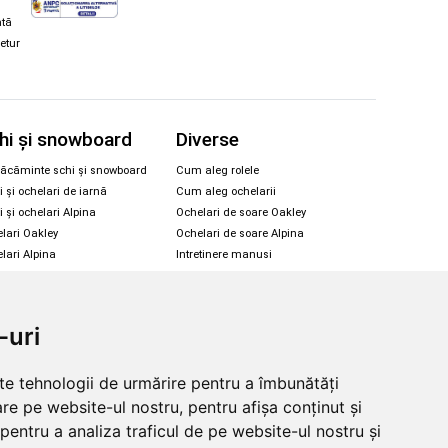
ată
retur
hi și snowboard
Diverse
ăcăminte schi și snowboard
Cum aleg rolele
i și ochelari de iarnă
Cum aleg ochelarii
i și ochelari Alpina
Ochelari de soare Oakley
lari Oakley
Ochelari de soare Alpina
lari Alpina
Intretinere manusi
-uri
© 2026 Skates.ro | SC Zmart Skating SRL
lte tehnologii de urmărire pentru a îmbunătăți
re pe website-ul nostru, pentru afișa conținut și
pentru a analiza traficul de pe website-ul nostru și