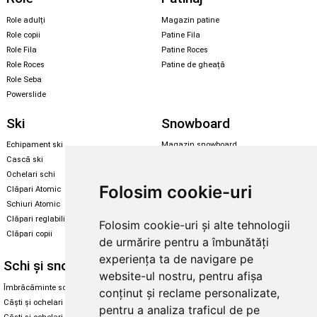
Role adulți
Magazin patine
Role copii
Patine Fila
Role Fila
Patine Roces
Role Roces
Patine de gheață
Role Seba
Powerslide
Ski
Snowboard
Echipament ski
Magazin snowboard
Cască ski
Echipament snowboard
Ochelari schi
Legături Rome SDS
Folosim cookie-uri
Clăpari Atomic
Skate & longboard
Schiuri Atomic
Clăpari reglabili
Folosim cookie-uri și alte tehnologii
Santa Cruz
Clăpari copii
de urmărire pentru a îmbunătăți
Enuff Skateboards
experiența ta de navigare pe
Schi și snowboard
Diverse
website-ul nostru, pentru afișa
Îmbrăcăminte schi și snowboard
Cum aleg rolele
conținut și reclame personalizate,
Căști și ochelari de iarnă
Cum aleg ochelarii
pentru a analiza traficul de pe