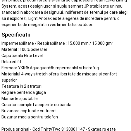
simplificat, precum si cu sistemul de captuseala Team Level Lining
System, acest design usor si suplu semnat JP stabileste un nou
standard in abordarea designului. Indiferent de terenul pe care alegi
sa il explorezi, Light Anorak este alegerea de incredere pentru o
experienta de neegalat in vestimentatia outdoor.
Specificatii
Impermeabilitate / Respirabilitate : 15.000 mm / 15.000 gm²
Material : 100% poliester
Caputseala Elite Level
Relaxed fit
Fermoar YKK® Aquaguard® impermeabil si hidrofug
Materialul 4-way stretch ofera libertate de miscare si confort
superior
Tesatura in 2 straturi
Reglare periferica gluga
Mansete ajustabile
Cusaturi complet acoperite cu banda
Buzunare captusite cu tricot
Buzunar media pentru telefon
Produs original - Cod ThirtyTwo 8130001147 - Skates.ro este