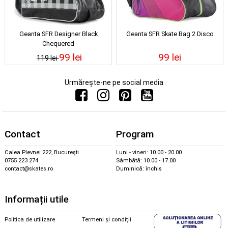
Geanta SFR Designer Black
Geanta SFR Skate Bag 2 Disco
Chequered
99 lei
99 lei
119 lei
Urmărește-ne pe social media
Contact
Program
Calea Plevnei 222, București
Luni - vineri: 10.00 - 20.00
0755 223 274
Sâmbătă: 10.00 - 17.00
contact@skates.ro
Duminică: închis
Informații utile
Politica de utilizare
Termeni și condiții