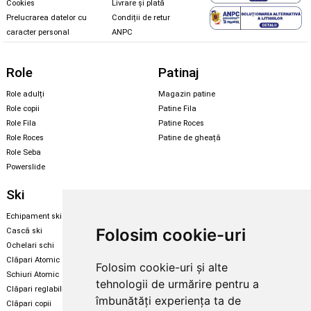
Cookies
Livrare și plată
Prelucrarea datelor cu
Condiții de retur
caracter personal
ANPC
Role
Patinaj
Role adulți
Magazin patine
Role copii
Patine Fila
Role Fila
Patine Roces
Role Roces
Patine de gheață
Role Seba
Powerslide
Ski
Snowboard
Echipament ski
Magazin snowboard
Folosim cookie-uri
Cască ski
Echipament snowboard
Ochelari schi
Legături Rome SDS
Clăpari Atomic
Folosim cookie-uri și alte
Skate & longboard
Schiuri Atomic
tehnologii de urmărire pentru a
Clăpari reglabili
Santa Cruz
îmbunătăți experiența ta de
Clăpari copii
Enuff Skateboards