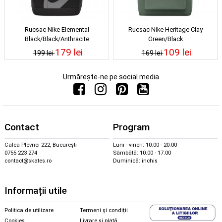
Rucsac Nike Elemental
Rucsac Nike Heritage Clay
Black/Black/Anthracite
Green/Black
179 lei
109 lei
199 lei
169 lei
Urmărește-ne pe social media
Contact
Program
Calea Plevnei 222, București
Luni - vineri: 10.00 - 20.00
0755 223 274
Sâmbătă: 10.00 - 17.00
contact@skates.ro
Duminică: închis
Informații utile
Politica de utilizare
Termeni și condiții
Cookies
Livrare și plată