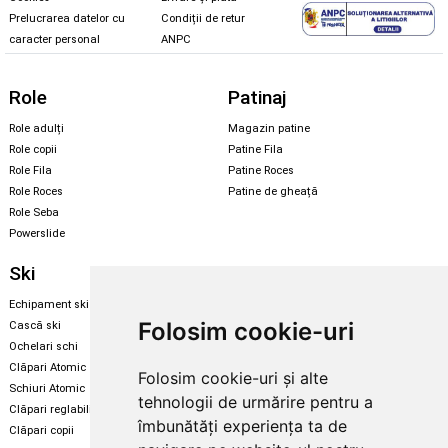
Prelucrarea datelor cu
Condiții de retur
caracter personal
ANPC
Role
Patinaj
Role adulți
Magazin patine
Role copii
Patine Fila
Role Fila
Patine Roces
Role Roces
Patine de gheață
Role Seba
Powerslide
Ski
Snowboard
Echipament ski
Magazin snowboard
Folosim cookie-uri
Cască ski
Echipament snowboard
Ochelari schi
Legături Rome SDS
Clăpari Atomic
Folosim cookie-uri și alte
Skate & longboard
Schiuri Atomic
tehnologii de urmărire pentru a
Clăpari reglabili
Santa Cruz
îmbunătăți experiența ta de
Clăpari copii
Enuff Skateboards