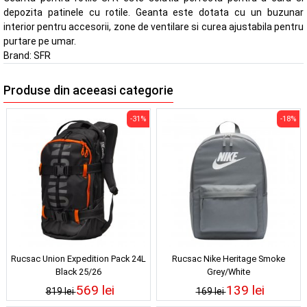
depozita patinele cu rotile. Geanta este dotata cu un buzunar
interior pentru accesorii, zone de ventilare si curea ajustabila pentru
purtare pe umar.
Brand:
SFR
Produse din aceeasi categorie
-31%
-18%
Rucsac Union Expedition Pack 24L
Rucsac Nike Heritage Smoke
Black 25/26
Grey/White
569 lei
139 lei
819 lei
169 lei