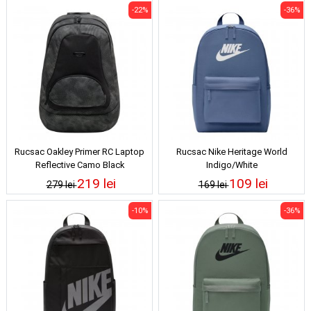
-22%
-36%
Rucsac Oakley Primer RC Laptop
Rucsac Nike Heritage World
Reflective Camo Black
Indigo/White
219 lei
109 lei
279 lei
169 lei
-10%
-36%