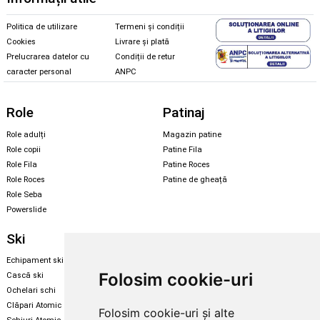
Politica de utilizare
Termeni și condiții
Cookies
Livrare și plată
Prelucrarea datelor cu
Condiții de retur
caracter personal
ANPC
Role
Patinaj
Role adulți
Magazin patine
Role copii
Patine Fila
Role Fila
Patine Roces
Role Roces
Patine de gheață
Role Seba
Powerslide
Ski
Snowboard
Echipament ski
Magazin snowboard
Folosim cookie-uri
Cască ski
Echipament snowboard
Ochelari schi
Legături Rome SDS
Clăpari Atomic
Folosim cookie-uri și alte
Skate & longboard