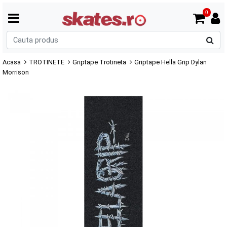
0
C
p
Acasa
TROTINETE
Griptape Trotineta
Griptape Hella Grip Dylan
Morrison