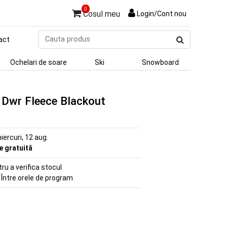
0
Cosul meu
Login/Cont nou
Cauta
act
produs
Ochelari de soare
Ski
Snowboard
 Dwr Fleece Blackout
iercuri, 12 aug.
re gratuită
u a verifica stocul
 Între orele de program