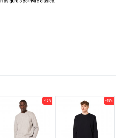
i asigura o potrivire clasica.
-45%
-45%