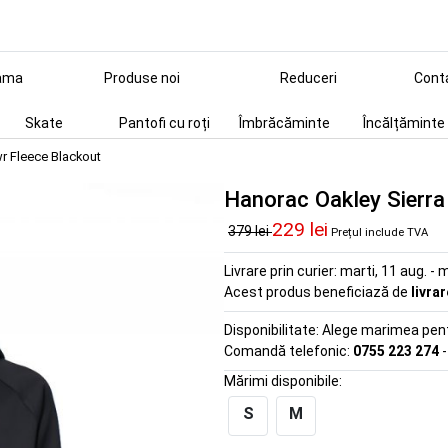
ama
Produse noi
Reduceri
Cont
Skate
Pantofi cu roți
Îmbrăcăminte
Încălțăminte
r Fleece Blackout
Hanorac Oakley Sierra
229 lei
379 lei
Prețul include TVA
Livrare prin curier:
marti, 11 aug. - m
Acest produs beneficiază de
livra
Disponibilitate:
Alege marimea pentr
Comandă telefonic:
0755 223 274
-
Mărimi disponibile:
S
M