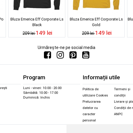
Po
Bluza Emerica Eff Corporate Ls
Bluza Emerica Eff Corporate Ls
Bl
Black
Gold
149 lei
149 lei
209 lei
209 lei
Urmărește-ne pe social media
Program
Informații utile
rești
Luni - vineri: 10.00 - 20.00
Politica de
Termeni și
Sâmbătă: 10.00 - 17.00
utilizare Cookies
condiții
Duminică: închis
Prelucrarea
Livrare și pl
datelor cu
Condiții de 
caracter
ANPC
personal