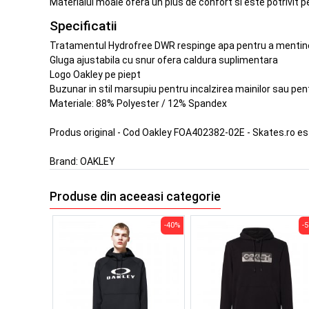
Materialul moale ofera un plus de confort si este potrivit pe
Specificatii
Tratamentul Hydrofree DWR respinge apa pentru a mentine 
Gluga ajustabila cu snur ofera caldura suplimentara
Logo Oakley pe piept
Buzunar in stil marsupiu pentru incalzirea mainilor sau pen
Materiale: 88% Polyester / 12% Spandex
Produs original - Cod Oakley FOA402382-02E - Skates.ro e
Brand:
OAKLEY
Produse din aceeasi categorie
-40%
-