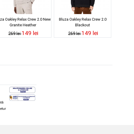
uza Oakley Relax Crew 2.0 New
Bluza Oakley Relax Crew 2.0
Granite Heather
Blackout
149 lei
149 lei
269 lei
269 lei
ată
retur