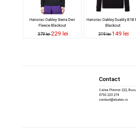
Hanorac Oakley Sierra Dwr
Hanorac Oakley Duality B1B 
Fleece Blackout
Blackout
229 lei
149 lei
379 lei
319 lei
Contact
Calea Plevnei 222, Bucu
0755 223 274
contact@skates.ro