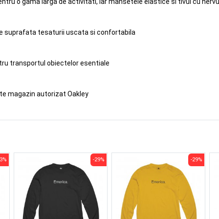
ntru o gama larga de activitati, iar mansetele elastice si tivul cu nervur
suprafata tesaturii uscata si confortabila
tru transportul obiectelor esentiale
ste magazin autorizat Oakley
53%
-29%
-29%