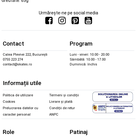
Greutate: 63g
Urmărește-ne pe social media
Contact
Program
Calea Plevnei 222, București
Luni - vineri: 10.00 - 20.00
0755 223 274
Sâmbătă: 10.00 - 17.00
contact@skates.ro
Duminică: închis
Informații utile
Politica de utilizare
Termeni și condiții
Cookies
Livrare și plată
Prelucrarea datelor cu
Condiții de retur
caracter personal
ANPC
Role
Patinaj