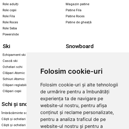
Role adulți
Magazin patine
Role copii
Patine Fila
Role Fila
Patine Roces
Role Roces
Patine de gheață
Role Seba
Powerslide
Ski
Snowboard
Echipament ski
Magazin snowboard
Cască ski
Echipament snowboard
Ochelari schi
Legături Rome SDS
Folosim cookie-uri
Clăpari Atomic
Skate & longboard
Schiuri Atomic
Folosim cookie-uri și alte tehnologii
Clăpari reglabili
Santa Cruz
de urmărire pentru a îmbunătăți
Clăpari copii
Enuff Skateboards
experiența ta de navigare pe
Schi și snowboard
Diverse
website-ul nostru, pentru afișa
conținut și reclame personalizate,
Îmbrăcăminte schi și snowboard
Cum aleg rolele
pentru a analiza traficul de pe
Căști și ochelari de iarnă
Cum aleg ochelarii
website-ul nostru și pentru a
Căști și ochelari Alpina
Ochelari de soare Oakley