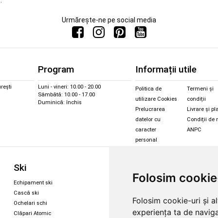
.
Urmărește-ne pe social media
Program
Informații utile
rești
Luni - vineri: 10.00 - 20.00
Politica de
Termeni și
Sâmbătă: 10.00 - 17.00
utilizare Cookies
condiții
Duminică: închis
Prelucrarea
Livrare și pl
datelor cu
Condiții de 
caracter
ANPC
personal
Sc
Ski
Snowboard
Folosim cookie
Îmbr
Echipament ski
Magazin snowboard
Cășt
Cască ski
Echipament snowboard
Folosim cookie-uri și a
Cășt
Ochelari schi
Legături Rome SDS
experiența ta de naviga
Oche
Clăpari Atomic