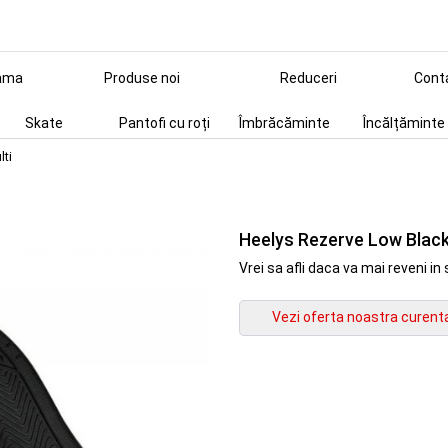
ama
Produse noi
Reduceri
Cont
Skate
Pantofi cu roți
Îmbrăcăminte
Încălțăminte
lti
Heelys Rezerve Low Black
Vrei sa afli daca va mai reveni 