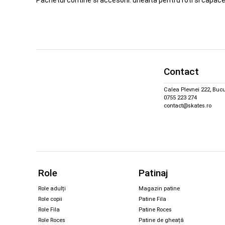
Pachetul contine si accesorii: unealta pentru roti si capace
Contact
Calea Plevnei 222, Bucu
0755 223 274
contact@skates.ro
Role
Patinaj
Role adulți
Magazin patine
Role copii
Patine Fila
Role Fila
Patine Roces
Role Roces
Patine de gheață