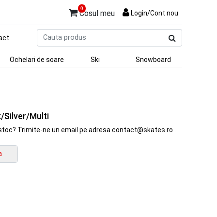
0
Cosul meu
Login/Cont nou
Cauta
act
produs
Ochelari de soare
Ski
Snowboard
/Silver/Multi
in stoc? Trimite-ne un email pe adresa contact@skates.ro .