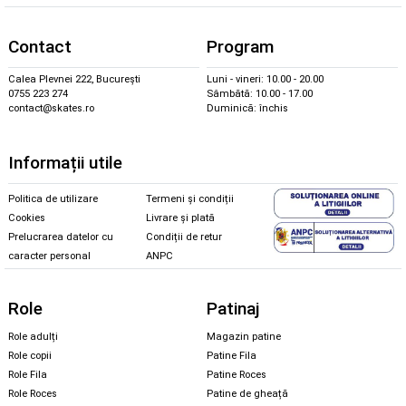
Contact
Program
Calea Plevnei 222, București
Luni - vineri: 10.00 - 20.00
0755 223 274
Sâmbătă: 10.00 - 17.00
contact@skates.ro
Duminică: închis
Informații utile
Politica de utilizare
Termeni și condiții
Cookies
Livrare și plată
Prelucrarea datelor cu
Condiții de retur
caracter personal
ANPC
Role
Patinaj
Role adulți
Magazin patine
Role copii
Patine Fila
Role Fila
Patine Roces
Role Roces
Patine de gheață