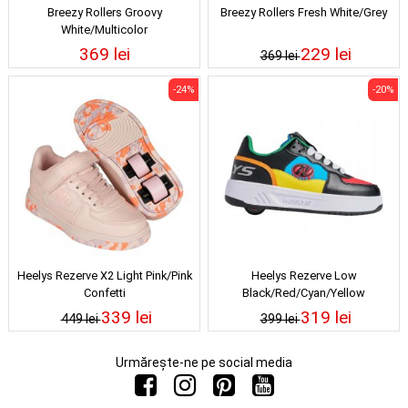
Breezy Rollers Groovy
Breezy Rollers Fresh White/Grey
White/Multicolor
369 lei
229 lei
369 lei
-24%
-20%
Heelys Rezerve X2 Light Pink/Pink
Heelys Rezerve Low
Confetti
Black/Red/Cyan/Yellow
339 lei
319 lei
449 lei
399 lei
Urmărește-ne pe social media