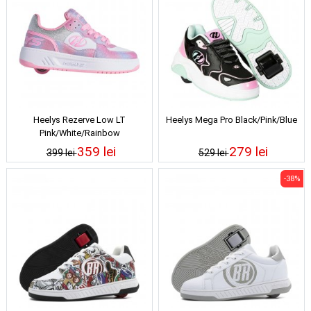
Heelys Rezerve Low LT
Heelys Mega Pro Black/Pink/Blue
Pink/White/Rainbow
359 lei
279 lei
399 lei
529 lei
-38%