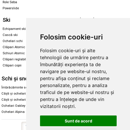
Role Seba
Powerslide
Ski
Snowboard
Echipament ski
Magazin snowboard
Folosim cookie-uri
Cască ski
Echipament snowboard
Ochelari schi
Legături Rome SDS
Clăpari Atomic
Folosim cookie-uri și alte
Skate & longboard
Schiuri Atomic
tehnologii de urmărire pentru a
Clăpari reglabili
Santa Cruz
îmbunătăți experiența ta de
Clăpari copii
Enuff Skateboards
navigare pe website-ul nostru,
Schi și snowboard
Diverse
pentru afișa conținut și reclame
personalizate, pentru a analiza
Îmbrăcăminte schi și snowboard
Cum aleg rolele
traficul de pe website-ul nostru și
Căști și ochelari de iarnă
Cum aleg ochelarii
pentru a înțelege de unde vin
Căști și ochelari Alpina
Ochelari de soare Oakley
vizitatorii noștri.
Ochelari Oakley
Ochelari de soare Alpina
Ochelari Alpina
Intretinere manusi
Sunt de acord