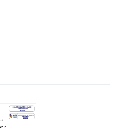
ată
retur