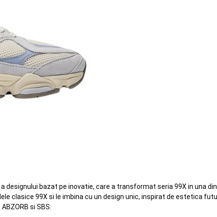
si a designului bazat pe inovatie, care a transformat seria 99X in una 
e clasice 99X si le imbina cu un design unic, inspirat de estetica futuri
re ABZORB si SBS.