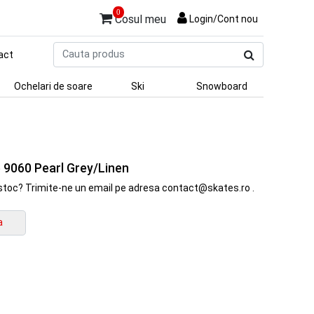
0
Cosul meu
Login/Cont nou
Cauta
act
produs
Ochelari de soare
Ski
Snowboard
 9060 Pearl Grey/Linen
in stoc? Trimite-ne un email pe adresa contact@skates.ro .