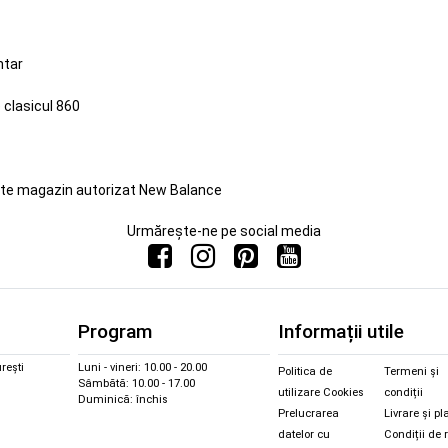
ntar
 clasicul 860
este magazin autorizat New Balance
Urmărește-ne pe social media
Program
Informații utile
rești
Luni - vineri: 10.00 - 20.00
Politica de
Termeni și
Sâmbătă: 10.00 - 17.00
utilizare Cookies
condiții
Duminică: închis
Prelucrarea
Livrare și pl
datelor cu
Condiții de 