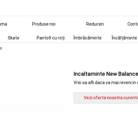
ama
Produse noi
Reduceri
Cont
Skate
Pantofi cu roți
Îmbrăcăminte
Încălțăminte
en
Incaltaminte New Balance
Vrei sa afli daca va mai reveni 