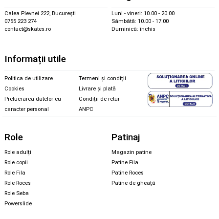
Calea Plevnei 222, București
Luni - vineri: 10.00 - 20.00
0755 223 274
Sâmbătă: 10.00 - 17.00
contact@skates.ro
Duminică: închis
Informații utile
Politica de utilizare
Termeni și condiții
Cookies
Livrare și plată
Prelucrarea datelor cu
Condiții de retur
caracter personal
ANPC
Role
Patinaj
Role adulți
Magazin patine
Role copii
Patine Fila
Role Fila
Patine Roces
Role Roces
Patine de gheață
Role Seba
Powerslide