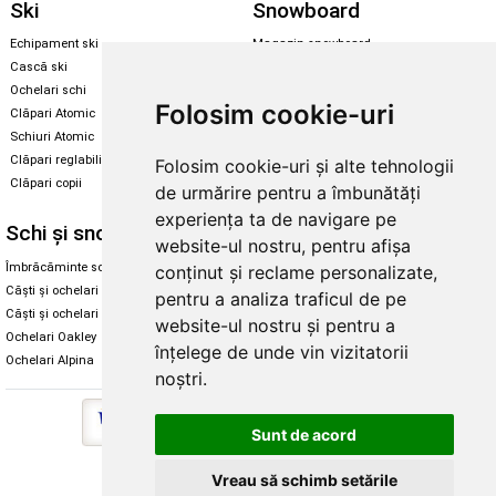
Ski
Snowboard
Echipament ski
Magazin snowboard
Cască ski
Echipament snowboard
Ochelari schi
Legături Rome SDS
Folosim cookie-uri
Clăpari Atomic
Skate & longboard
Schiuri Atomic
Clăpari reglabili
Folosim cookie-uri și alte tehnologii
Santa Cruz
Clăpari copii
de urmărire pentru a îmbunătăți
Enuff Skateboards
experiența ta de navigare pe
Schi și snowboard
Diverse
website-ul nostru, pentru afișa
Îmbrăcăminte schi și snowboard
Cum aleg rolele
conținut și reclame personalizate,
Căști și ochelari de iarnă
Cum aleg ochelarii
pentru a analiza traficul de pe
Căști și ochelari Alpina
Ochelari de soare Oakley
website-ul nostru și pentru a
Ochelari Oakley
Ochelari de soare Alpina
înțelege de unde vin vizitatorii
Ochelari Alpina
Intretinere manusi
noștri.
Sunt de acord
Copyright © 2026 Skates.ro | SC Zmart Skating SRL
Vreau să schimb setările