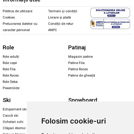
Politica de utilizare
Termeni și condiții
Cookies
Livrare și plată
Prelucrarea datelor cu
Condiții de retur
caracter personal
ANPC
Role
Patinaj
Role adulți
Magazin patine
Role copii
Patine Fila
Role Fila
Patine Roces
Role Roces
Patine de gheață
Role Seba
Powerslide
Ski
Snowboard
Echipament ski
Magazin snowboard
Cască ski
Echipament snowboard
Folosim cookie-uri
Ochelari schi
Legături Rome SDS
Clăpari Atomic