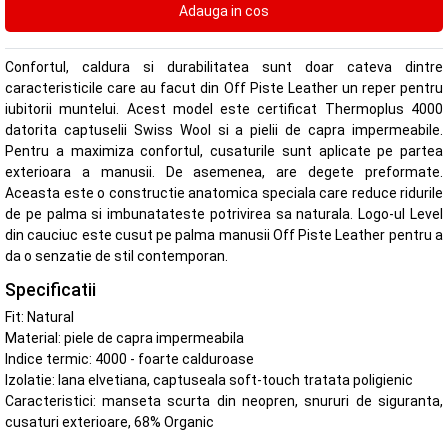
Confortul, caldura si durabilitatea sunt doar cateva dintre
caracteristicile care au facut din Off Piste Leather un reper pentru
iubitorii muntelui. Acest model este certificat Thermoplus 4000
datorita captuselii Swiss Wool si a pielii de capra impermeabile.
Pentru a maximiza confortul, cusaturile sunt aplicate pe partea
exterioara a manusii. De asemenea, are degete preformate.
Aceasta este o constructie anatomica speciala care reduce ridurile
de pe palma si imbunatateste potrivirea sa naturala. Logo-ul Level
din cauciuc este cusut pe palma manusii Off Piste Leather pentru a
da o senzatie de stil contemporan.
Specificatii
Fit: Natural
Material: piele de capra impermeabila
Indice termic: 4000 - foarte calduroase
Izolatie: lana elvetiana, captuseala soft-touch tratata poligienic
Caracteristici: manseta scurta din neopren, snururi de siguranta,
cusaturi exterioare, 68% Organic