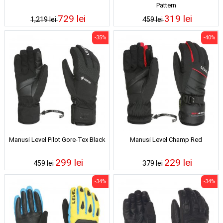
Pattern
729 lei
319 lei
1,219 lei
459 lei
-35%
-40%
Manusi Level Pilot Gore-Tex Black
Manusi Level Champ Red
299 lei
229 lei
459 lei
379 lei
-34%
-34%