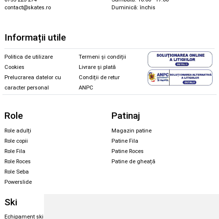
contact@skates.ro
Duminică: închis
Informații utile
Politica de utilizare
Termeni și condiții
Cookies
Livrare și plată
Prelucrarea datelor cu
Condiții de retur
caracter personal
ANPC
Role
Patinaj
Role adulți
Magazin patine
Role copii
Patine Fila
Role Fila
Patine Roces
Role Roces
Patine de gheață
Role Seba
Powerslide
Ski
Snowboard
Echipament ski
Magazin snowboard