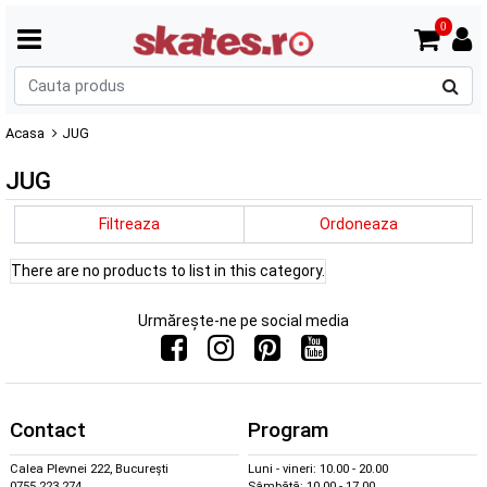
0
C
p
Acasa
JUG
JUG
Filtreaza
Ordoneaza
There are no products to list in this category.
Urmărește-ne pe social media
Contact
Program
Calea Plevnei 222, București
Luni - vineri: 10.00 - 20.00
0755 223 274
Sâmbătă: 10.00 - 17.00