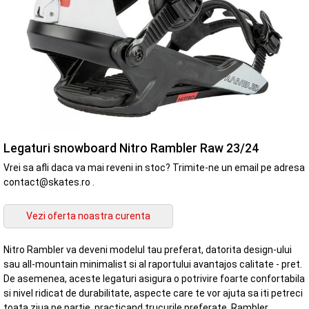
Legaturi snowboard Nitro Rambler Raw 23/24
Vrei sa afli daca va mai reveni in stoc? Trimite-ne un email pe adresa
contact@skates.ro .
Nitro Rambler va deveni modelul tau preferat, datorita design-ului
sau all-mountain minimalist si al raportului avantajos calitate - pret.
De asemenea, aceste legaturi asigura o potrivire foarte confortabila
si nivel ridicat de durabilitate, aspecte care te vor ajuta sa iti petreci
toata ziua pe partie, practicand trucurile preferate. Rambler