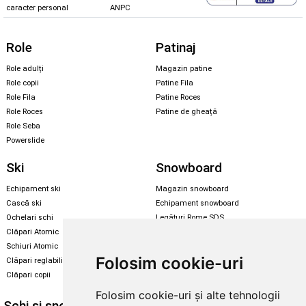
caracter personal
ANPC
Role
Patinaj
Role adulți
Magazin patine
Role copii
Patine Fila
Role Fila
Patine Roces
Role Roces
Patine de gheață
Role Seba
Powerslide
Ski
Snowboard
Echipament ski
Magazin snowboard
Cască ski
Echipament snowboard
Ochelari schi
Legături Rome SDS
Clăpari Atomic
Skate & longboard
Schiuri Atomic
Folosim cookie-uri
Clăpari reglabili
Santa Cruz
Clăpari copii
Enuff Skateboards
Folosim cookie-uri și alte tehnologii
Schi și snowboard
Diverse