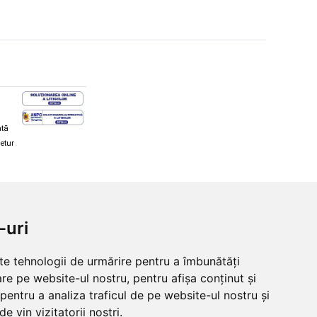
ată
retur
hi și snowboard
Diverse
-uri
ăcăminte schi și snowboard
Cum aleg rolele
i și ochelari de iarnă
Cum aleg ochelarii
lte tehnologii de urmărire pentru a îmbunătăți
i și ochelari Alpina
Ochelari de soare Oakley
re pe website-ul nostru, pentru afișa conținut și
lari Oakley
Ochelari de soare Alpina
lari Alpina
Intretinere manusi
pentru a analiza traficul de pe website-ul nostru și
e vin vizitatorii noștri.