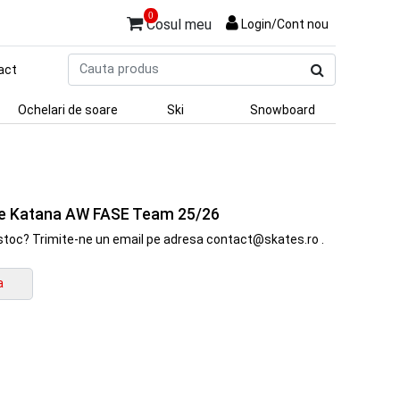
0
Cosul meu
Login/Cont nou
Cauta
act
produs
Ochelari de soare
Ski
Snowboard
e Katana AW FASE Team 25/26
in stoc? Trimite-ne un email pe adresa contact@skates.ro .