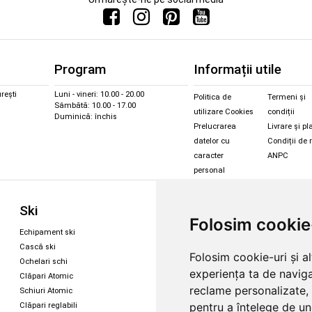
Program
Informații utile
rești
Luni - vineri: 10.00 - 20.00
Politica de
Termeni și
Sâmbătă: 10.00 - 17.00
utilizare Cookies
condiții
Duminică: închis
Prelucrarea
Livrare și pl
datelor cu
Condiții de 
caracter
ANPC
personal
Sc
Ski
Snowboard
Folosim cookie
Îmbr
Echipament ski
Magazin snowboard
Cășt
Cască ski
Echipament snowboard
Folosim cookie-uri și a
Cășt
Ochelari schi
Legături Rome SDS
experiența ta de naviga
Oche
Clăpari Atomic
Skate & longboard
Oche
reclame personalizate, 
Schiuri Atomic
pentru a înțelege de und
Clăpari reglabili
Santa Cruz