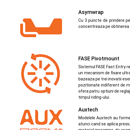
Asymwrap
Cu 3 puncte de prindere p
concentreaza pe obtinerea une
FASE Pivotmount
Sistemul FASE Fast Entry re
un mecanism de fixare ultra-r
bazeaza pe trei inovatii ese
pozitionate indiferent de m
ofera patru optiuni de regla
timpul riding-ului.
Auxtech
Modelele Auxtech au forme g
atunci cand se aplica presiu
material inseamna, de asemen