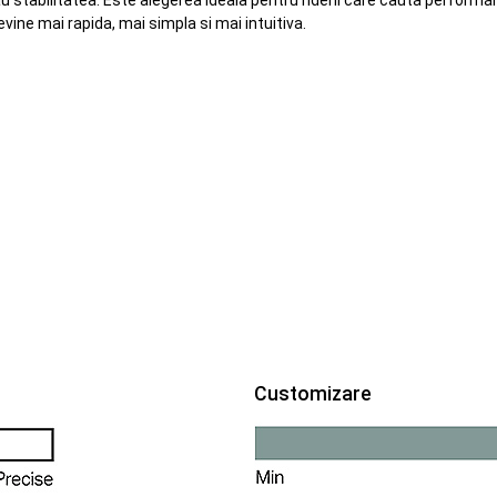
stabilitatea. Este alegerea ideala pentru riderii care cauta performan
ine mai rapida, mai simpla si mai intuitiva.
Customizare