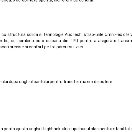
 cu structura solida si tehnologie AuxTech, strap-urile OmniFlex ofera u
njectie, se combina cu o coloana din TPU pentru a asigura o transmis
cari precise si confort pe tot parcursul zilei.
ului dupa unghiul cantului pentru transfer maxim de putere.
i sa poata ajusta unghiul highback-ului dupa bunul plac pentru stabilit