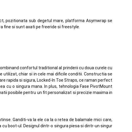
nct, pozitionata sub degetul mare, platforma Asymwrap se
a fine si sunt axati pe freeride si freestyle.
mbinand confortul traditional al prinderii cu doua curele cu
tilizat, chiar si in cele mai dificile conditii. Constructia se
xare rapida si sigura, Locked-In Toe Straps, ce raman perfect
erea cu o singura mana. In plus, tehnologia Fase PivotMount
atii posibile pentru un fit personalizat si precizie maxima in
se. Ganditi-va la ele ca la o retea de balamale mici care,
cu boot-ul. Designul dintr-o singura piesa si dintr-un singur