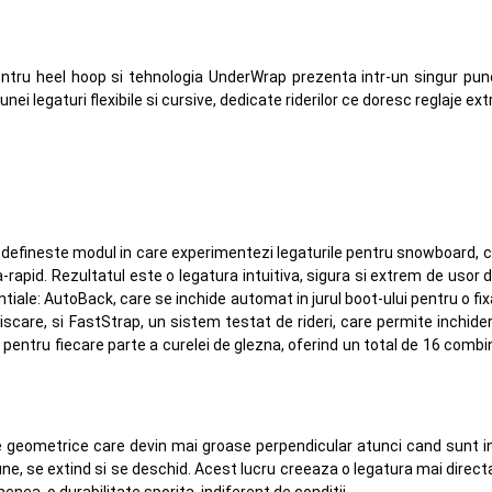
entru heel hoop si tehnologia UnderWrap prezenta intr-un singur pu
i legaturi flexibile si cursive, dedicate riderilor ce doresc reglaje extr
defineste modul in care experimentezi legaturile pentru snowboard, co
apid. Rezultatul este o legatura intuitiva, sigura si extrem de usor de u
ntiale: AutoBack, care se inchide automat in jurul boot-ului pentru o fi
iscare, si FastStrap, un sistem testat de rideri, care permite inchid
j pentru fiecare parte a curelei de glezna, oferind un total de 16 combin
eometrice care devin mai groase perpendicular atunci cand sunt intin
ne, se extind si se deschid. Acest lucru creeaza o legatura mai directa 
ea, o durabilitate sporita, indiferent de conditii.