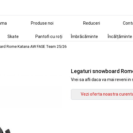
ama
Produse noi
Reduceri
Cont
Skate
Pantofi cu roți
Îmbrăcăminte
Încălțăminte
oard Rome Katana AW FASE Team 25/26
Legaturi snowboard Rom
Vrei sa afli daca va mai reveni 