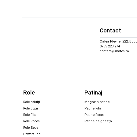
Contact
Calea Plevnei 222, Bucu
0755 223 274
contact@skates.ro
Role
Patinaj
Role adulți
Magazin patine
Role copii
Patine Fila
Role Fila
Patine Roces
Role Roces
Patine de gheață
Role Seba
Powerslide