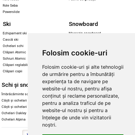
Role Seba
Powerslide
Ski
Snowboard
Echipament ski
Magazin snowboard
Cască ski
Echipament snowboard
Ochelari schi
Legături Rome SDS
Folosim cookie-uri
Clăpari Atomic
Skate & longboard
Schiuri Atomic
Clăpari reglabili
Folosim cookie-uri și alte tehnologii
Santa Cruz
Clăpari copii
de urmărire pentru a îmbunătăți
Enuff Skateboards
experiența ta de navigare pe
Schi și snowboard
Diverse
website-ul nostru, pentru afișa
Îmbrăcăminte schi și snowboard
Cum aleg rolele
conținut și reclame personalizate,
Căști și ochelari de iarnă
Cum aleg ochelarii
pentru a analiza traficul de pe
Căști și ochelari Alpina
Ochelari de soare Oakley
website-ul nostru și pentru a
Ochelari Oakley
Ochelari de soare Alpina
înțelege de unde vin vizitatorii
Ochelari Alpina
Intretinere manusi
noștri.