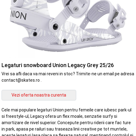
Legaturi snowboard Union Legacy Grey 25/26
Vrei sa afli daca va mai reveni in stoc? Trimite-ne un email pe adresa
contact@skates.ro .
Cele mai populare legaturi Union pentru femeile care iubesc park-ul
si freestyle-ul, Legacy ofera un flex moale, senzatie surfy si
amortizare de nivel superior. Concepute pentru riderii care fac ture
in park, apasa pe railuri sau traseaza linii creative pe tot muntele,
aceste legaturi lasa placa sa flexeze natural, mentinand controlul si