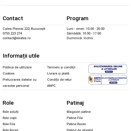
Contact
Program
Calea Plevnei 222, București
Luni - vineri: 10.00 - 20.00
0755 223 274
Sâmbătă: 10.00 - 17.00
contact@skates.ro
Duminică: închis
Informații utile
Politica de utilizare
Termeni și condiții
Cookies
Livrare și plată
Prelucrarea datelor cu
Condiții de retur
caracter personal
ANPC
Role
Patinaj
Role adulți
Magazin patine
Role copii
Patine Fila
Role Fila
Patine Roces
Role Roces
Patine de gheață