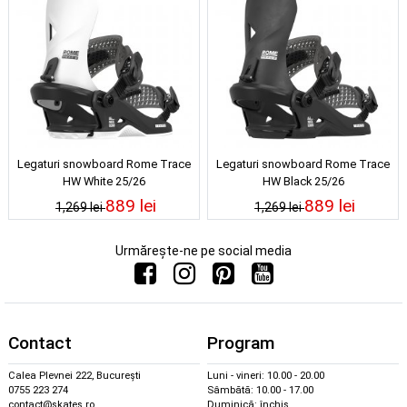
Legaturi snowboard Rome Trace
Legaturi snowboard Rome Trace
HW White 25/26
HW Black 25/26
889 lei
889 lei
1,269 lei
1,269 lei
Urmărește-ne pe social media
Contact
Program
Calea Plevnei 222, București
Luni - vineri: 10.00 - 20.00
0755 223 274
Sâmbătă: 10.00 - 17.00
contact@skates.ro
Duminică: închis