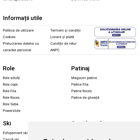
Informații utile
Politica de utilizare
Termeni și condiții
Cookies
Livrare și plată
Prelucrarea datelor cu
Condiții de retur
caracter personal
ANPC
Role
Patinaj
Role adulți
Magazin patine
Role copii
Patine Fila
Role Fila
Patine Roces
Role Roces
Patine de gheață
Role Seba
Powerslide
Ski
Snowboard
Echipament ski
Magazin snowboard
Cască ski
Echipament snowboard