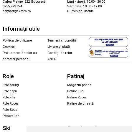
Calea Plevnei 222, București
Luni - vineri: 10.00 - 20.00
0755 223 274
Sâmbătă: 10.00 - 17.00
contact@skates.ro
Duminică: închis
Informații utile
Politica de utilizare
Termeni și condiții
Cookies
Livrare și plată
Prelucrarea datelor cu
Condiții de retur
caracter personal
ANPC
Role
Patinaj
Role adulți
Magazin patine
Role copii
Patine Fila
Role Fila
Patine Roces
Role Roces
Patine de gheață
Role Seba
Powerslide
Ski
Snowboard