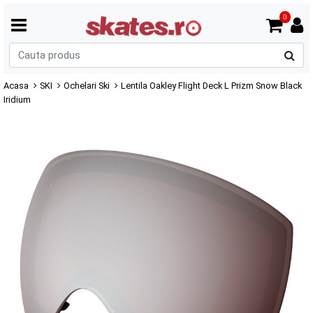
0
C
p
Acasa
SKI
Ochelari Ski
Lentila Oakley Flight Deck L Prizm Snow Black
Iridium