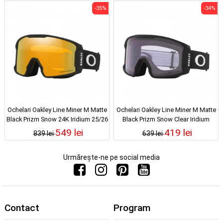
-35%
-34%
Ochelari Oakley Line Miner M Matte
Ochelari Oakley Line Miner M Matte
Black Prizm Snow 24K Iridium 25/26
Black Prizm Snow Clear Iridium
25/26
549 lei
419 lei
839 lei
639 lei
Urmărește-ne pe social media
Contact
Program