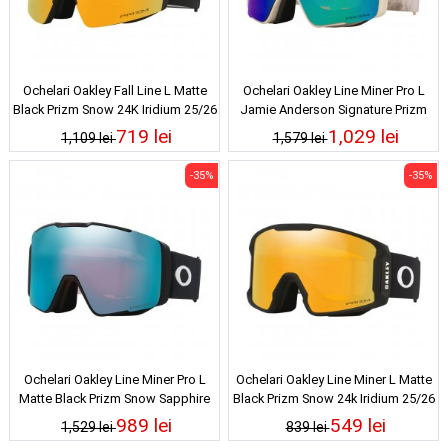
Ochelari Oakley Fall Line L Matte
Ochelari Oakley Line Miner Pro L
Black Prizm Snow 24K Iridium 25/26
Jamie Anderson Signature Prizm
Snow Argon Iridium 25/26
719 lei
1,029 lei
1,109 lei
1,579 lei
-35%
-35%
Ochelari Oakley Line Miner Pro L
Ochelari Oakley Line Miner L Matte
Matte Black Prizm Snow Sapphire
Black Prizm Snow 24k Iridium 25/26
Iridium 25/26
989 lei
549 lei
1,529 lei
839 lei