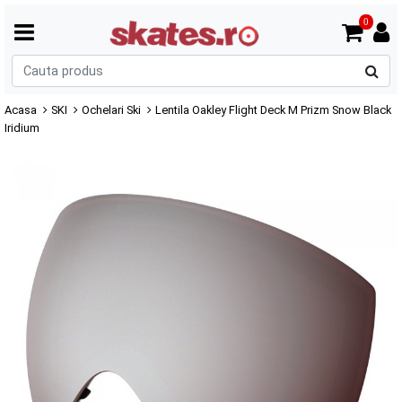
0
C
p
Acasa
SKI
Ochelari Ski
Lentila Oakley Flight Deck M Prizm Snow Black
Iridium