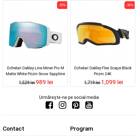
-35%
-36%
Ochelari Oakley Line Miner Pro M
Ochelari Oakley Flex Scape Black
Matte White Prizm Snow Sapphire
Prizm 24K
Iridium 24/25
989 lei
1,099 lei
1,529 lei
1,719 lei
Urmărește-ne pe social media
Contact
Program