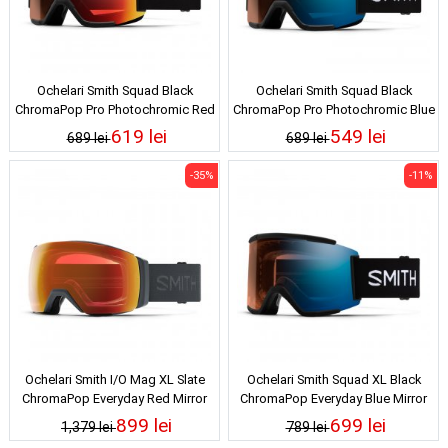
Ochelari Smith Squad Black
Ochelari Smith Squad Black
ChromaPop Pro Photochromic Red
ChromaPop Pro Photochromic Blue
Mirror 24/25
Mirror 24/25
619 lei
549 lei
689 lei
689 lei
-35%
-11%
Ochelari Smith I/O Mag XL Slate
Ochelari Smith Squad XL Black
ChromaPop Everyday Red Mirror
ChromaPop Everyday Blue Mirror
24/25
24/25
899 lei
699 lei
1,379 lei
789 lei