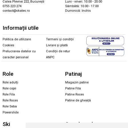
Calea Plevnei 222, București
Luni - vineri: 10.00 - 20.00
0755 223 274
Sâmbătă: 10.00 - 17.00
contact@skates.ro
Duminică: închis
Informații utile
Politica de utilizare
Termeni și condiții
Cookies
Livrare și plată
Prelucrarea datelor cu
Condiții de retur
caracter personal
ANPC
Role
Patinaj
Role adulți
Magazin patine
Role copii
Patine Fila
Role Fila
Patine Roces
Role Roces
Patine de gheață
Role Seba
Powerslide
Ski
Snowboard