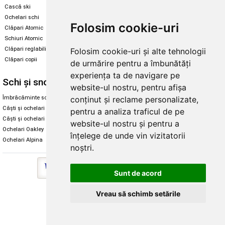
Cască ski
Echipament snowboard
Ochelari schi
Legături Rome SDS
Folosim cookie-uri
Clăpari Atomic
Skate & longboard
Schiuri Atomic
Clăpari reglabili
Folosim cookie-uri și alte tehnologii
Santa Cruz
Clăpari copii
de urmărire pentru a îmbunătăți
Enuff Skateboards
experiența ta de navigare pe
Schi și snowboard
Diverse
website-ul nostru, pentru afișa
conținut și reclame personalizate,
Îmbrăcăminte schi și snowboard
Cum aleg rolele
Căști și ochelari de iarnă
Cum aleg ochelarii
pentru a analiza traficul de pe
Căști și ochelari Alpina
Ochelari de soare Oakley
website-ul nostru și pentru a
Ochelari Oakley
Ochelari de soare Alpina
înțelege de unde vin vizitatorii
Ochelari Alpina
Intretinere manusi
noștri.
Sunt de acord
Vreau să schimb setările
Copyright © 2026 Skates.ro | SC Zmart Skating SRL