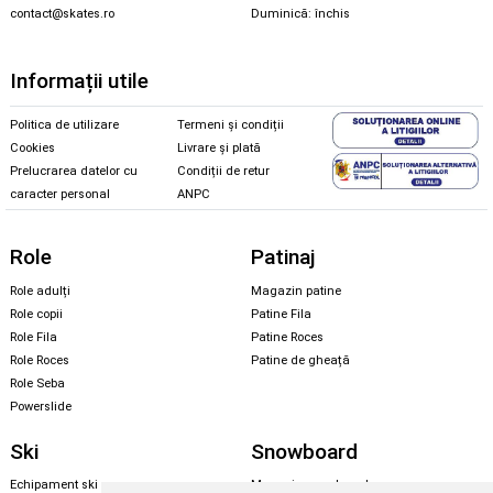
contact@skates.ro
Duminică: închis
Informații utile
Politica de utilizare
Termeni și condiții
Cookies
Livrare și plată
Prelucrarea datelor cu
Condiții de retur
caracter personal
ANPC
Role
Patinaj
Role adulți
Magazin patine
Role copii
Patine Fila
Role Fila
Patine Roces
Role Roces
Patine de gheață
Role Seba
Powerslide
Ski
Snowboard
Echipament ski
Magazin snowboard