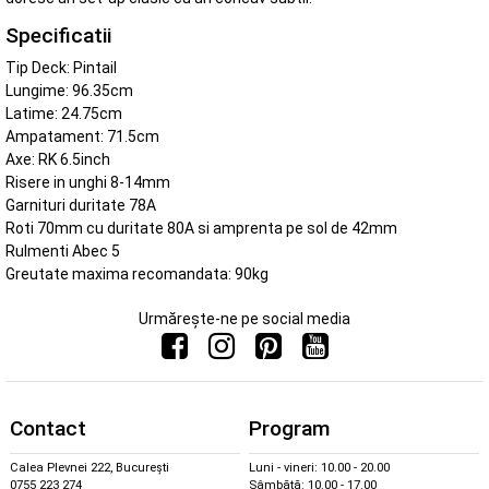
Specificatii
Tip Deck: Pintail
Lungime: 96.35cm
Latime: 24.75cm
Ampatament: 71.5cm
Axe: RK 6.5inch
Risere in unghi 8-14mm
Garnituri duritate 78A
Roti 70mm cu duritate 80A si amprenta pe sol de 42mm
Rulmenti Abec 5
Greutate maxima recomandata: 90kg
Urmărește-ne pe social media
Contact
Program
Calea Plevnei 222, București
Luni - vineri: 10.00 - 20.00
0755 223 274
Sâmbătă: 10.00 - 17.00