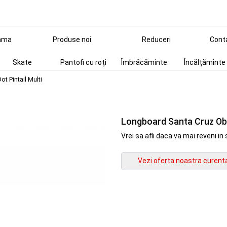
ama
Produse noi
Reduceri
Cont
Skate
Pantofi cu roți
Îmbrăcăminte
Încălțăminte
t Pintail Multi
Longboard Santa Cruz Obs
Vrei sa afli daca va mai reveni 