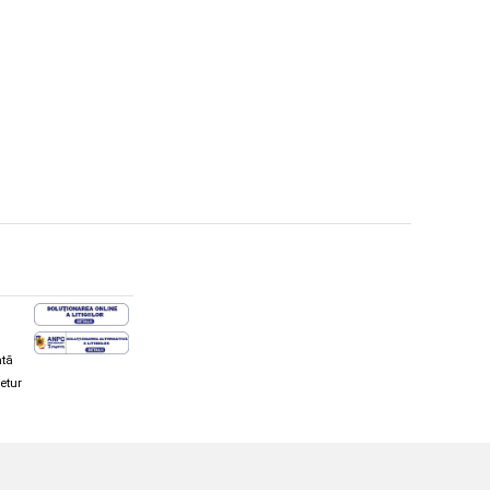
ată
retur
hi și snowboard
Diverse