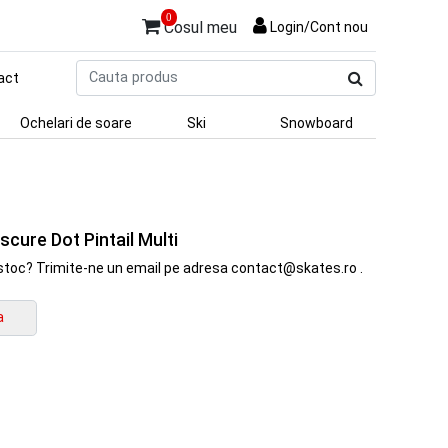
0
Cosul meu
Login/Cont nou
Cauta
act
produs
Ochelari de soare
Ski
Snowboard
cure Dot Pintail Multi
in stoc? Trimite-ne un email pe adresa contact@skates.ro .