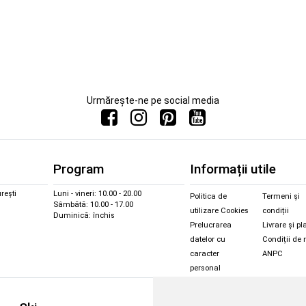
Urmărește-ne pe social media
Program
Informații utile
rești
Luni - vineri: 10.00 - 20.00
Politica de
Termeni și
Sâmbătă: 10.00 - 17.00
utilizare Cookies
condiții
Duminică: închis
Prelucrarea
Livrare și pl
datelor cu
Condiții de 
caracter
ANPC
personal
Sc