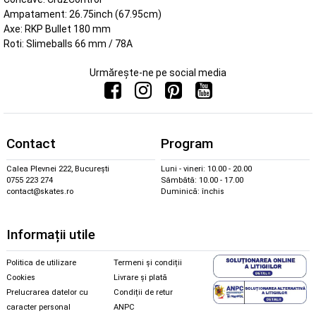
Ampatament: 26.75inch (67.95cm)
Axe: RKP Bullet 180 mm
Roti: Slimeballs 66 mm / 78A
Urmărește-ne pe social media
Contact
Program
Calea Plevnei 222, București
Luni - vineri: 10.00 - 20.00
0755 223 274
Sâmbătă: 10.00 - 17.00
contact@skates.ro
Duminică: închis
Informații utile
Politica de utilizare
Termeni și condiții
Cookies
Livrare și plată
Prelucrarea datelor cu
Condiții de retur
caracter personal
ANPC