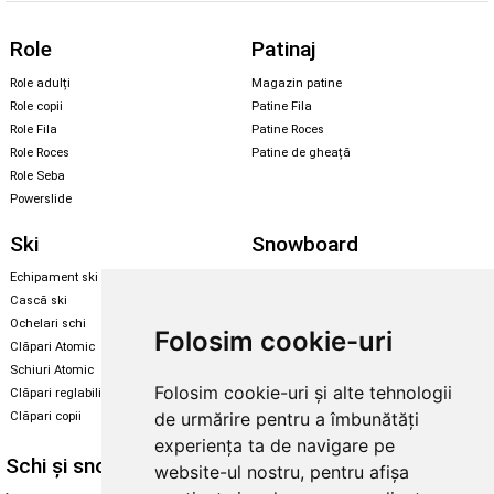
Role
Patinaj
Role adulți
Magazin patine
Role copii
Patine Fila
Role Fila
Patine Roces
Role Roces
Patine de gheață
Role Seba
Powerslide
Ski
Snowboard
Echipament ski
Magazin snowboard
Cască ski
Echipament snowboard
Ochelari schi
Legături Rome SDS
Folosim cookie-uri
Clăpari Atomic
Skate & longboard
Schiuri Atomic
Folosim cookie-uri și alte tehnologii
Clăpari reglabili
Santa Cruz
de urmărire pentru a îmbunătăți
Clăpari copii
Enuff Skateboards
experiența ta de navigare pe
Schi și snowboard
Diverse
website-ul nostru, pentru afișa