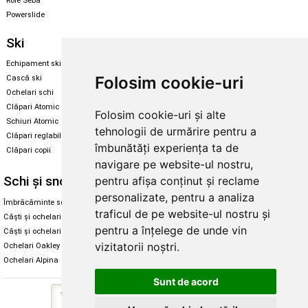
Role Seba
Powerslide
Ski
Snowboard
Echipament ski
Magazin snowboard
Folosim cookie-uri
Cască ski
Echipament snowboard
Ochelari schi
Legături Rome SDS
Clăpari Atomic
Folosim cookie-uri și alte
Skate & longboard
Schiuri Atomic
tehnologii de urmărire pentru a
Clăpari reglabili
Santa Cruz
îmbunătăți experiența ta de
Clăpari copii
Enuff Skateboards
navigare pe website-ul nostru,
Schi și snowboard
Diverse
pentru afișa conținut și reclame
personalizate, pentru a analiza
Îmbrăcăminte schi și snowboard
Cum aleg rolele
traficul de pe website-ul nostru și
Căști și ochelari de iarnă
Cum aleg ochelarii
pentru a înțelege de unde vin
Căști și ochelari Alpina
Ochelari de soare Oakley
vizitatorii noștri.
Ochelari Oakley
Ochelari de soare Alpina
Ochelari Alpina
Intretinere manusi
Sunt de acord