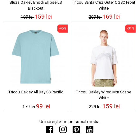
Bluza Oakley Bhodi Ellipse LS
Tricou Santa Cruz Outer OGSC Front
Blackout
White
159 lei
169 lei
199 lei
209 lei
-45%
-31%
Tricou Oakley All Day SS Pacific
Tricou Oakley Wired Mtn Scape
White
99 lei
159 lei
179 lei
229 lei
Urmărește-ne pe social media