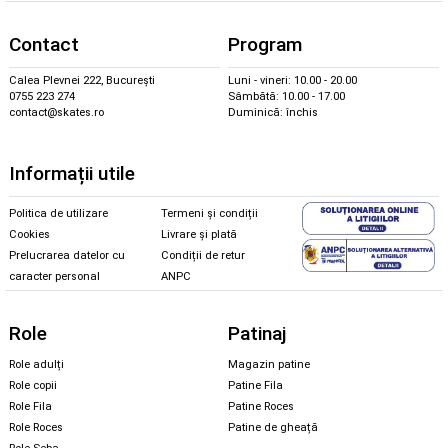
Contact
Program
Calea Plevnei 222, București
Luni - vineri: 10.00 - 20.00
0755 223 274
Sâmbătă: 10.00 - 17.00
contact@skates.ro
Duminică: închis
Informații utile
Politica de utilizare
Termeni și condiții
Cookies
Livrare și plată
Prelucrarea datelor cu
Condiții de retur
caracter personal
ANPC
Role
Patinaj
Role adulți
Magazin patine
Role copii
Patine Fila
Role Fila
Patine Roces
Role Roces
Patine de gheață