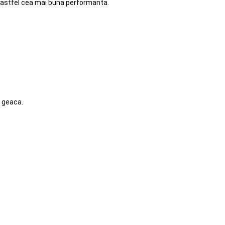
nd astfel cea mai buna performanta.
b geaca.