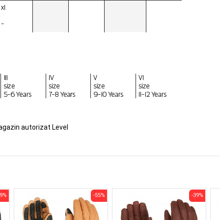
agazin autorizat Level
39%
-55%
-39%