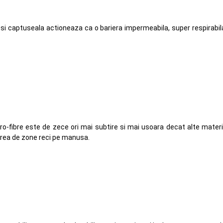
s
si captuseala actioneaza ca o bariera impermeabila, super respirabila
o-fibre este de zece ori mai subtire si mai usoara decat alte materia
area de zone reci pe manusa.