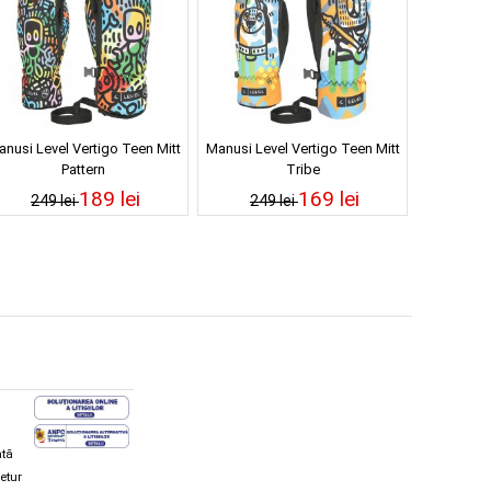
nusi Level Vertigo Teen Mitt
Manusi Level Vertigo Teen Mitt
Pattern
Tribe
189 lei
169 lei
249 lei
249 lei
ată
retur