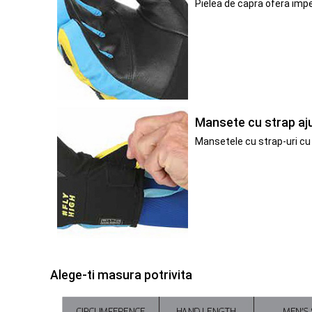
Pielea de capra ofera impe
Mansete cu strap aju
Mansetele cu strap-uri cu 
Alege-ti masura potrivita