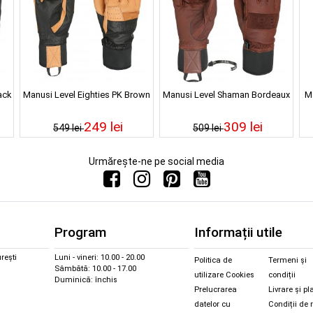
ack
Manusi Level Eighties PK Brown
Manusi Level Shaman Bordeaux
Ma
249 lei
309 lei
549 lei
509 lei
Urmărește-ne pe social media
Program
Informații utile
rești
Luni - vineri: 10.00 - 20.00
Politica de
Termeni și
Sâmbătă: 10.00 - 17.00
utilizare Cookies
condiții
Duminică: închis
Prelucrarea
Livrare și pl
datelor cu
Condiții de 