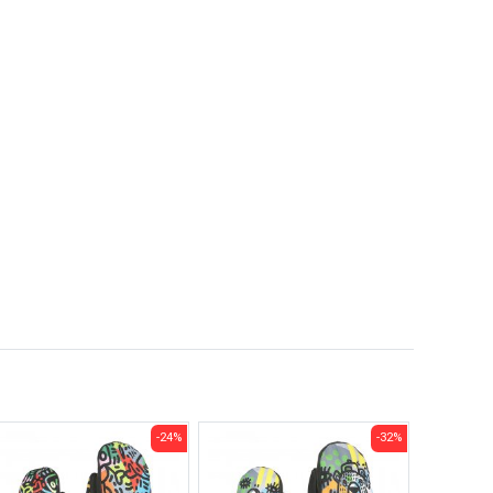
-24%
-32%