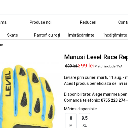
ama
Produse noi
Reduceri
Cont
Skate
Pantofi cu roți
Îmbrăcăminte
Încălțăminte
ue
Manusi Level Race Rep
399 lei
609 lei
Prețul include TVA
Livrare prin curier:
marti, 11 aug. - m
Acest produs beneficiază de
livra
Disponibilitate:
Alege marimea pentr
Comandă telefonic:
0755 223 274
-
Mărimi disponibile:
8
9.5
M
XL