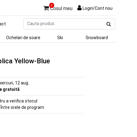
0
Cosul meu
Login/Cont nou
Cauta
act
produs
Ochelari de soare
Ski
Snowboard
lica Yellow-Blue
iercuri, 12 aug.
re gratuită
u a verifica stocul
 Între orele de program