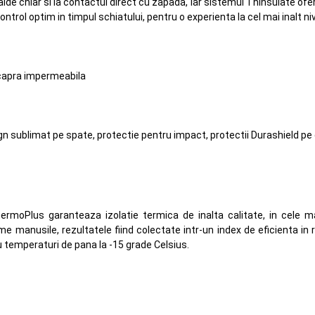
lde chiar si la contactul direct cu zapada, iar sistemul Thinsulate ofera
trol optim in timpul schiatului, pentru o experienta la cel mai inalt niv
 capra impermeabila
sign sublimat pe spate, protectie pentru impact, protectii Durashield p
hermoPlus garanteaza izolatie termica de inalta calitate, in cele 
me manusile, rezultatele fiind colectate intr-un index de eficienta in
 temperaturi de pana la -15 grade Celsius.