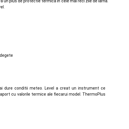
 un plus de protectie termica in cele mai reci zile de iarna.
el.
e degete
mai dure conditii meteo. Level a creat un instrument ce
 raport cu valorile termice ale fiecarui model. ThermoPlus