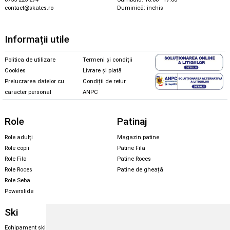
contact@skates.ro
Duminică: închis
Informații utile
Politica de utilizare
Termeni și condiții
Cookies
Livrare și plată
Prelucrarea datelor cu
Condiții de retur
caracter personal
ANPC
Role
Patinaj
Role adulți
Magazin patine
Role copii
Patine Fila
Role Fila
Patine Roces
Role Roces
Patine de gheață
Role Seba
Powerslide
Ski
Snowboard
Echipament ski
Magazin snowboard