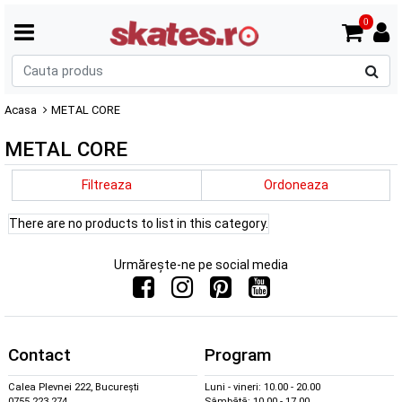
0
C
p
Acasa
METAL CORE
METAL CORE
Filtreaza
Ordoneaza
There are no products to list in this category.
Urmărește-ne pe social media
Contact
Program
Calea Plevnei 222, București
Luni - vineri: 10.00 - 20.00
0755 223 274
Sâmbătă: 10.00 - 17.00