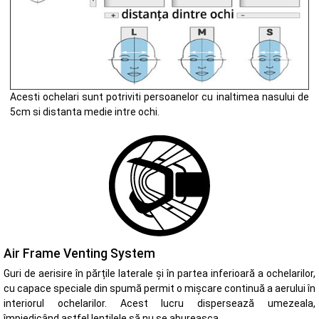
Acesti ochelari sunt potriviti persoanelor cu inaltimea nasului de
5cm si distanta medie intre ochi.
Air Frame Venting System
Guri de aerisire în părțile laterale și în partea inferioară a ochelarilor,
cu capace speciale din spumă permit o mișcare continuă a aerului în
interiorul ochelarilor. Acest lucru dispersează umezeala,
împiedicând astfel lentilele să nu se abureasca.