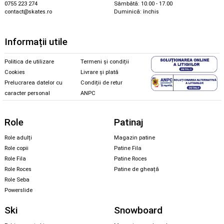
0755 223 274
Sâmbătă: 10.00 - 17.00
contact@skates.ro
Duminică: închis
Informații utile
Politica de utilizare
Termeni și condiții
Cookies
Livrare și plată
Prelucrarea datelor cu
Condiții de retur
caracter personal
ANPC
Role
Patinaj
Role adulți
Magazin patine
Role copii
Patine Fila
Role Fila
Patine Roces
Role Roces
Patine de gheață
Role Seba
Powerslide
Ski
Snowboard