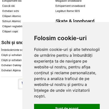
Echipament ski
Magazin snowboard
Cască ski
Echipament snowboard
Ochelari schi
Legături Rome SDS
Clăpari Atomic
Skate & longboard
Schiuri Atomic
Clăpari reglabili
Santa Cruz
Clăpari copii
Enuff Skateboards
Folosim cookie-uri
Schi și snowboard
Diverse
Folosim cookie-uri și alte tehnologii
Îmbrăcăminte schi și snowboard
Cum aleg rolele
de urmărire pentru a îmbunătăți
Căști și ochelari de iarnă
Cum aleg ochelarii
Căști și ochelari Alpina
Ochelari de soare Oakley
experiența ta de navigare pe
Ochelari Oakley
Ochelari de soare Alpina
website-ul nostru, pentru afișa
Ochelari Alpina
Intretinere manusi
conținut și reclame personalizate,
pentru a analiza traficul de pe
website-ul nostru și pentru a
înțelege de unde vin vizitatorii
noștri.
Copyright © 2026 Skates.ro | SC Zmart Skating SRL
Sunt de acord