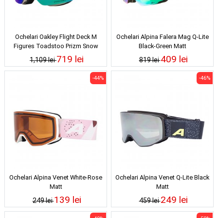
Ochelari Oakley Flight Deck M
Ochelari Alpina Falera Mag Q-Lite
Figures Toadstoo Prizm Snow
Black-Green Matt
Argon Iridium 25/26
719 lei
409 lei
1,109 lei
819 lei
-44%
-46%
Ochelari Alpina Venet White-Rose
Ochelari Alpina Venet Q-Lite Black
Matt
Matt
139 lei
249 lei
249 lei
459 lei