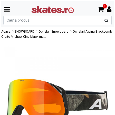
0
C
p
Acasa
SNOWBOARD
Ochelari Snowboard
Ochelari Alpina Blackcomb
Q-Lite Michael Cina black matt