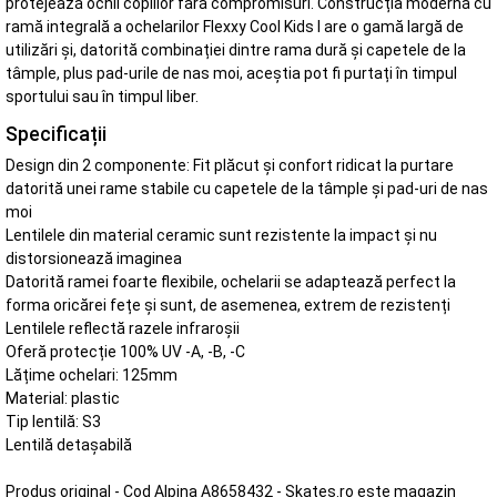
protejează ochii copiilor fără compromisuri. Construcția modernă cu
ramă integrală a ochelarilor Flexxy Cool Kids I are o gamă largă de
utilizări și, datorită combinației dintre rama dură și capetele de la
tâmple, plus pad-urile de nas moi, aceștia pot fi purtați în timpul
sportului sau în timpul liber.
Specificații
Design din 2 componente: Fit plăcut și confort ridicat la purtare
datorită unei rame stabile cu capetele de la tâmple și pad-uri de nas
moi
Lentilele din material ceramic sunt rezistente la impact și nu
distorsionează imaginea
Datorită ramei foarte flexibile, ochelarii se adaptează perfect la
forma oricărei fețe și sunt, de asemenea, extrem de rezistenți
Lentilele reflectă razele infraroșii
Oferă protecție 100% UV -A, -B, -C
Lățime ochelari: 125mm
Material: plastic
Tip lentilă: S3
Lentilă detașabilă
Produs original - Cod Alpina A8658432 - Skates.ro este magazin