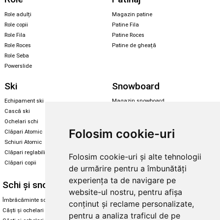
Role adulți
Magazin patine
Role copii
Patine Fila
Role Fila
Patine Roces
Role Roces
Patine de gheață
Role Seba
Powerslide
Ski
Snowboard
Echipament ski
Magazin snowboard
Cască ski
Echipament snowboard
Ochelari schi
Legături Rome SDS
Folosim cookie-uri
Clăpari Atomic
Skate & longboard
Schiuri Atomic
Clăpari reglabili
Folosim cookie-uri și alte tehnologii
Santa Cruz
Clăpari copii
de urmărire pentru a îmbunătăți
Enuff Skateboards
experiența ta de navigare pe
Schi și snowboard
Diverse
website-ul nostru, pentru afișa
Îmbrăcăminte schi și snowboard
Cum aleg rolele
conținut și reclame personalizate,
Căști și ochelari de iarnă
Cum aleg ochelarii
pentru a analiza traficul de pe