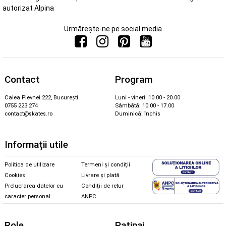
autorizat Alpina
Urmărește-ne pe social media
Contact
Program
Calea Plevnei 222, București
Luni - vineri: 10.00 - 20.00
0755 223 274
Sâmbătă: 10.00 - 17.00
contact@skates.ro
Duminică: închis
Informații utile
Politica de utilizare
Termeni și condiții
Cookies
Livrare și plată
Prelucrarea datelor cu
Condiții de retur
caracter personal
ANPC
Role
Patinaj