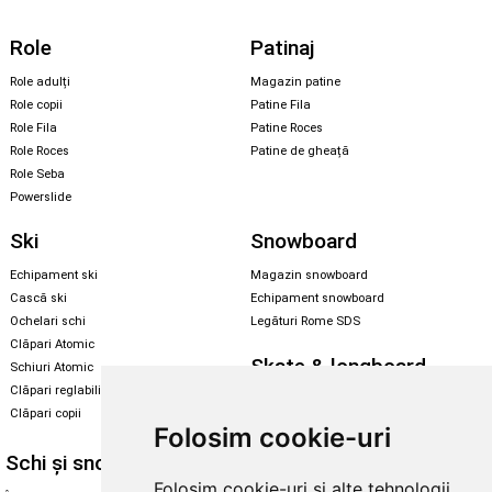
Role
Patinaj
Role adulți
Magazin patine
Role copii
Patine Fila
Role Fila
Patine Roces
Role Roces
Patine de gheață
Role Seba
Powerslide
Ski
Snowboard
Echipament ski
Magazin snowboard
Cască ski
Echipament snowboard
Ochelari schi
Legături Rome SDS
Clăpari Atomic
Skate & longboard
Schiuri Atomic
Clăpari reglabili
Santa Cruz
Clăpari copii
Enuff Skateboards
Folosim cookie-uri
Schi și snowboard
Diverse
Folosim cookie-uri și alte tehnologii