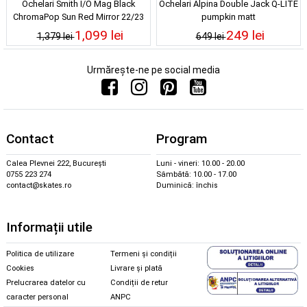
Ochelari Smith I/O Mag Black
Ochelari Alpina Double Jack Q-LITE
ChromaPop Sun Red Mirror 22/23
pumpkin matt
1,099 lei
249 lei
1,379 lei
649 lei
Urmărește-ne pe social media
Contact
Program
Calea Plevnei 222, București
Luni - vineri: 10.00 - 20.00
0755 223 274
Sâmbătă: 10.00 - 17.00
contact@skates.ro
Duminică: închis
Informații utile
Politica de utilizare
Termeni și condiții
Cookies
Livrare și plată
Prelucrarea datelor cu
Condiții de retur
caracter personal
ANPC