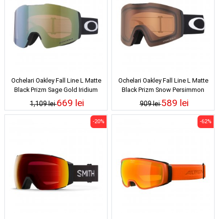
Ochelari Oakley Fall Line L Matte
Ochelari Oakley Fall Line L Matte
Black Prizm Sage Gold Iridium
Black Prizm Snow Persimmon
669 lei
589 lei
1,109 lei
909 lei
-20%
-62%