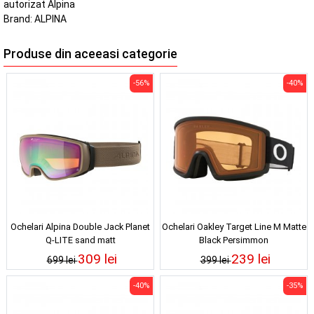
autorizat Alpina
Brand:
ALPINA
Produse din aceeasi categorie
-56%
-40%
Ochelari Alpina Double Jack Planet
Ochelari Oakley Target Line M Matte
Q-LITE sand matt
Black Persimmon
309 lei
239 lei
699 lei
399 lei
-40%
-35%