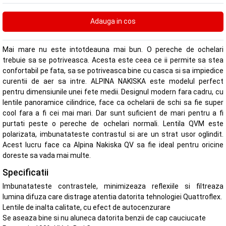
Mai mare nu este intotdeauna mai bun. O pereche de ochelari
trebuie sa se potriveasca. Acesta este ceea ce ii permite sa stea
confortabil pe fata, sa se potriveasca bine cu casca si sa impiedice
curentii de aer sa intre. ALPINA NAKISKA este modelul perfect
pentru dimensiunile unei fete medii. Designul modern fara cadru, cu
lentile panoramice cilindrice, face ca ochelarii de schi sa fie super
cool fara a fi cei mai mari. Dar sunt suficient de mari pentru a fi
purtati peste o pereche de ochelari normali. Lentila QVM este
polarizata, imbunatateste contrastul si are un strat usor oglindit.
Acest lucru face ca Alpina Nakiska QV sa fie ideal pentru oricine
doreste sa vada mai multe.
Specificatii
Imbunatateste contrastele, minimizeaza reflexiile si filtreaza
lumina difuza care distrage atentia datorita tehnologiei Quattroflex.
Lentile de inalta calitate, cu efect de autocenzurare
Se aseaza bine si nu aluneca datorita benzii de cap cauciucate