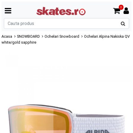
0
C
p
Acasa
SNOWBOARD
Ochelari Snowboard
Ochelari Alpina Nakiska QV
white/gold sapphire