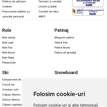
Politica de utilizare
Termeni și condiții
Cookies
Livrare și plată
Prelucrarea datelor cu
Condiții de retur
caracter personal
ANPC
Role
Patinaj
Role adulți
Magazin patine
Role copii
Patine Fila
Role Fila
Patine Roces
Role Roces
Patine de gheață
Role Seba
Powerslide
Ski
Snowboard
Echipament ski
Magazin snowboard
Cască ski
Echipament snowboard
Ochelari schi
Legături Rome SDS
Folosim cookie-uri
Clăpari Atomic
Skate & longboard
Schiuri Atomic
Folosim cookie-uri și alte tehnologii
Clăpari reglabili
Santa Cruz