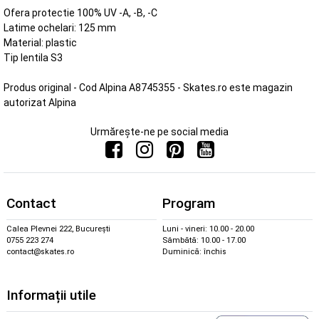
Ofera protectie 100% UV -A, -B, -C
Latime ochelari: 125 mm
Material: plastic
Tip lentila S3
Produs original - Cod Alpina A8745355 - Skates.ro este magazin
autorizat Alpina
Urmărește-ne pe social media
Contact
Program
Calea Plevnei 222, București
Luni - vineri: 10.00 - 20.00
0755 223 274
Sâmbătă: 10.00 - 17.00
contact@skates.ro
Duminică: închis
Informații utile