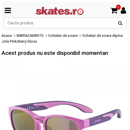
0
C
p
Acasa
IMBRACAMINTE
Ochelari de soare
Ochelari de soare Alpina
Jola Pink/Berry Gloss
Acest produs nu este disponibil momentan