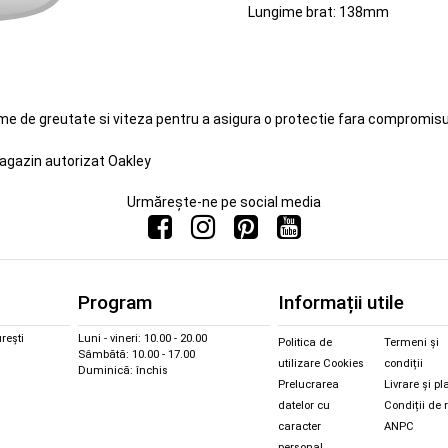
Lungime brat: 138mm
eme de greutate si viteza pentru a asigura o protectie fara compromisur
agazin autorizat Oakley
Urmărește-ne pe social media
Program
Informații utile
rești
Luni - vineri: 10.00 - 20.00
Politica de
Termeni și
Sâmbătă: 10.00 - 17.00
utilizare Cookies
condiții
Duminică: închis
Prelucrarea
Livrare și pl
datelor cu
Condiții de 
caracter
ANPC
personal