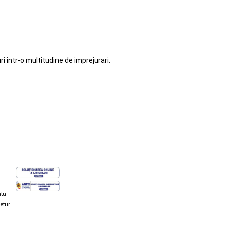
i intr-o multitudine de imprejurari.
ată
retur