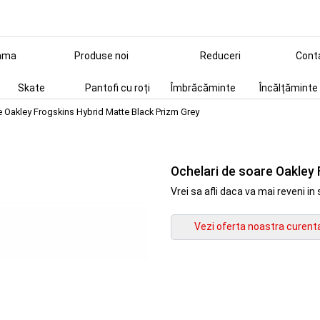
ama
Produse noi
Reduceri
Cont
Skate
Pantofi cu roți
Îmbrăcăminte
Încălțăminte
e Oakley Frogskins Hybrid Matte Black Prizm Grey
Ochelari de soare Oakley
Vrei sa afli daca va mai reveni 