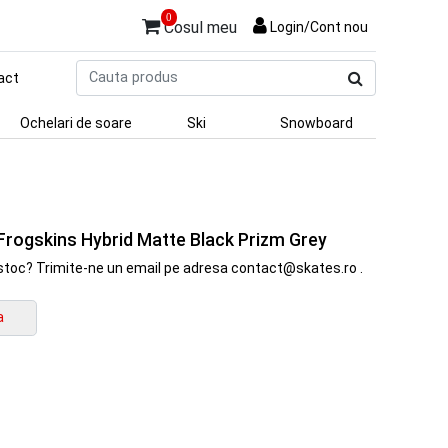
0
Cosul meu
Login/Cont nou
Cauta
act
produs
Ochelari de soare
Ski
Snowboard
 Frogskins Hybrid Matte Black Prizm Grey
in stoc? Trimite-ne un email pe adresa contact@skates.ro .