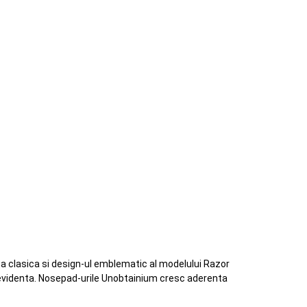
rma clasica si design-ul emblematic al modelului Razor
in evidenta. Nosepad-urile Unobtainium cresc aderenta