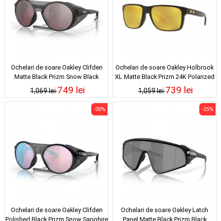
Ochelari de soare Oakley Clifden
Ochelari de soare Oakley Holbrook
Matte Black Prizm Snow Black
XL Matte Black Prizm 24K Polarized
Iridium
749 lei
739 lei
1,069 lei
1,059 lei
-30%
-25%
Ochelari de soare Oakley Clifden
Ochelari de soare Oakley Latch
Polished Black Prizm Snow Sapphire
Panel Matte Black Prizm Black