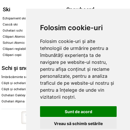
Ski
Snowboard
Echipament ski
Magazin snowboard
Cască ski
Echipament snowboard
Folosim cookie-uri
Ochelari schi
Legături Rome SDS
Clăpari Atomic
Folosim cookie-uri și alte
Skate & longboard
Schiuri Atomic
tehnologii de urmărire pentru a
Clăpari reglabili
Santa Cruz
îmbunătăți experiența ta de
Clăpari copii
Enuff Skateboards
navigare pe website-ul nostru,
Schi și snowboard
Diverse
pentru afișa conținut și reclame
personalizate, pentru a analiza
Îmbrăcăminte schi și snowboard
Cum aleg rolele
traficul de pe website-ul nostru și
Căști și ochelari de iarnă
Cum aleg ochelarii
pentru a înțelege de unde vin
Căști și ochelari Alpina
Ochelari de soare Oakley
Ochelari Oakley
Ochelari de soare Alpina
vizitatorii noștri.
Ochelari Alpina
Intretinere manusi
Sunt de acord
Vreau să schimb setările