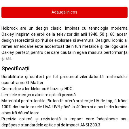
Holbrook are un design clasic, îmbinat cu tehnologia modernă
Oakley. Inspirat de eroii de la televizor din anii 1940, 50 și 60, acest
design reprezintă spiritul de explorare și aventură. Designul iconic al
ramei americane este accentuat de nituri metalice și de logo-urile
Oakley, perfect pentru cei care caută în egală măsură performanță
și stil.
Specificații
Durabilitate și confort pe tot parcursul zilei datorită materialului
ușor al ramei O-Matter
Geometrie a lentilelor cu 6 baze și HDO
Lentilele mențin o aliniere optică precisă
Materialul pentru lentile Plutonite oferă protecție UV de top, filtrând
100% din toate razele UVA, UVB până la 400nm și o parte din lumina
albastră dăunătoare
Precizie optimă și rezistență la impact care îndeplinesc sau
depășesc standardele optice și de impact ANSI Z80.3