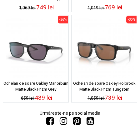
749 lei
769 lei
1,069 lei
1,019 lei
-26%
-30%
Ochelari de soare Oakley Manorburn
Ochelari de soare Oakley Holbrook
Matte Black Prizm Grey
Matte Black Prizm Tungsten
Polarized
489 lei
739 lei
659 lei
1,059 lei
Urmărește-ne pe social media