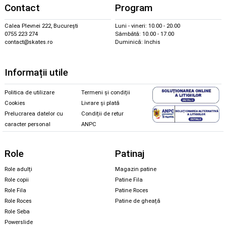
Contact
Program
Calea Plevnei 222, București
Luni - vineri: 10.00 - 20.00
0755 223 274
Sâmbătă: 10.00 - 17.00
contact@skates.ro
Duminică: închis
Informații utile
Politica de utilizare
Termeni și condiții
Cookies
Livrare și plată
Prelucrarea datelor cu
Condiții de retur
caracter personal
ANPC
Role
Patinaj
Role adulți
Magazin patine
Role copii
Patine Fila
Role Fila
Patine Roces
Role Roces
Patine de gheață
Role Seba
Powerslide