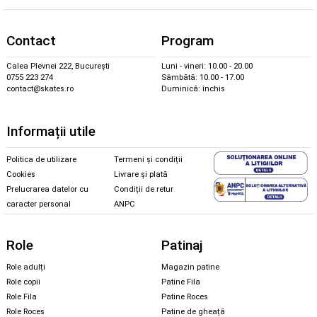
Contact
Program
Calea Plevnei 222, București
Luni - vineri: 10.00 - 20.00
0755 223 274
Sâmbătă: 10.00 - 17.00
contact@skates.ro
Duminică: închis
Informații utile
Politica de utilizare
Termeni și condiții
Cookies
Livrare și plată
Prelucrarea datelor cu
Condiții de retur
caracter personal
ANPC
Role
Patinaj
Role adulți
Magazin patine
Role copii
Patine Fila
Role Fila
Patine Roces
Role Roces
Patine de gheață