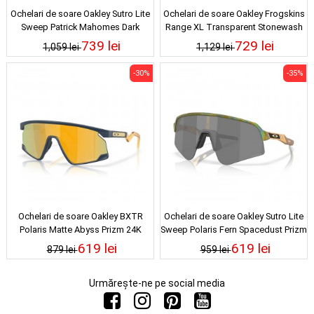
Ochelari de soare Oakley Sutro Lite
Ochelari de soare Oakley Frogskins
Sweep Patrick Mahomes Dark
Range XL Transparent Stonewash
Galaxy Prizm Black
Clear Prizm Deep Water Polarized
739 lei
729 lei
1,059 lei
1,129 lei
-30%
-35%
Ochelari de soare Oakley BXTR
Ochelari de soare Oakley Sutro Lite
Polaris Matte Abyss Prizm 24K
Sweep Polaris Fern Spacedust Prizm
Black
619 lei
619 lei
879 lei
959 lei
Urmărește-ne pe social media