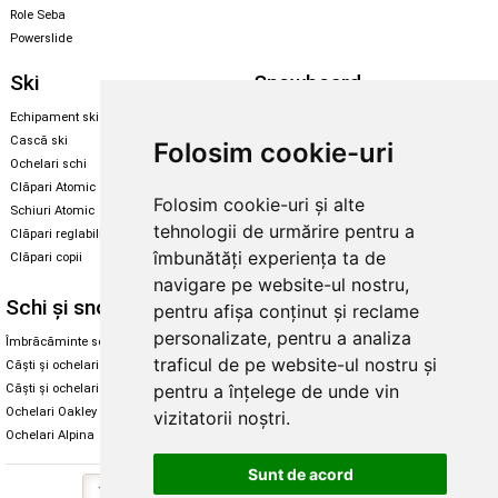
Role Seba
Powerslide
Ski
Snowboard
Echipament ski
Magazin snowboard
Cască ski
Echipament snowboard
Folosim cookie-uri
Ochelari schi
Legături Rome SDS
Clăpari Atomic
Folosim cookie-uri și alte
Skate & longboard
Schiuri Atomic
tehnologii de urmărire pentru a
Clăpari reglabili
Santa Cruz
îmbunătăți experiența ta de
Clăpari copii
Enuff Skateboards
navigare pe website-ul nostru,
Schi și snowboard
Diverse
pentru afișa conținut și reclame
personalizate, pentru a analiza
Îmbrăcăminte schi și snowboard
Cum aleg rolele
traficul de pe website-ul nostru și
Căști și ochelari de iarnă
Cum aleg ochelarii
pentru a înțelege de unde vin
Căști și ochelari Alpina
Ochelari de soare Oakley
Ochelari Oakley
Ochelari de soare Alpina
vizitatorii noștri.
Ochelari Alpina
Intretinere manusi
Sunt de acord