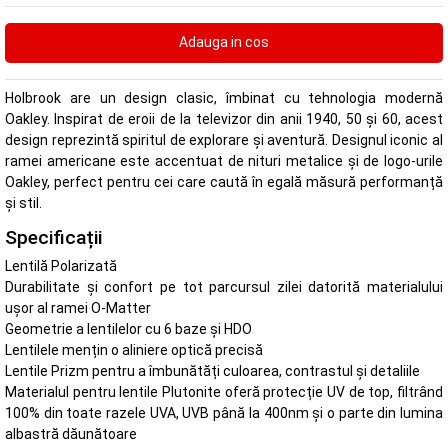
Holbrook are un design clasic, îmbinat cu tehnologia modernă
Oakley. Inspirat de eroii de la televizor din anii 1940, 50 și 60, acest
design reprezintă spiritul de explorare și aventură. Designul iconic al
ramei americane este accentuat de nituri metalice și de logo-urile
Oakley, perfect pentru cei care caută în egală măsură performanță
și stil.
Specificații
Lentilă Polarizată
Durabilitate și confort pe tot parcursul zilei datorită materialului
ușor al ramei O-Matter
Geometrie a lentilelor cu 6 baze și HDO
Lentilele mențin o aliniere optică precisă
Lentile Prizm pentru a îmbunătăți culoarea, contrastul și detaliile
Materialul pentru lentile Plutonite oferă protecție UV de top, filtrând
100% din toate razele UVA, UVB până la 400nm și o parte din lumina
albastră dăunătoare