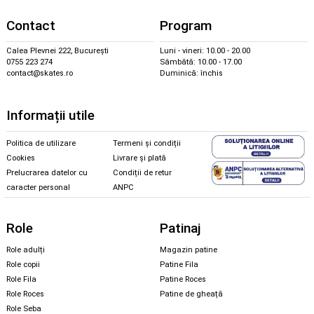
Contact
Program
Calea Plevnei 222, București
Luni - vineri: 10.00 - 20.00
0755 223 274
Sâmbătă: 10.00 - 17.00
contact@skates.ro
Duminică: închis
Informații utile
Politica de utilizare
Termeni și condiții
Cookies
Livrare și plată
Prelucrarea datelor cu
Condiții de retur
caracter personal
ANPC
Role
Patinaj
Role adulți
Magazin patine
Role copii
Patine Fila
Role Fila
Patine Roces
Role Roces
Patine de gheață
Role Seba