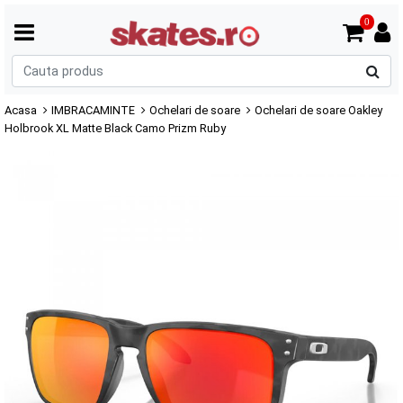
0
C
p
Acasa
IMBRACAMINTE
Ochelari de soare
Ochelari de soare Oakley
Holbrook XL Matte Black Camo Prizm Ruby