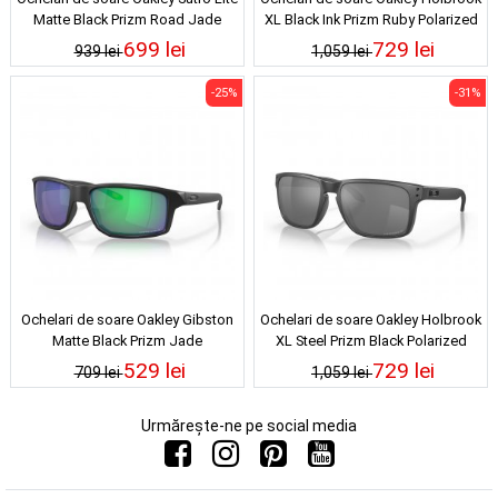
Matte Black Prizm Road Jade
XL Black Ink Prizm Ruby Polarized
699 lei
729 lei
939 lei
1,059 lei
-25%
-31%
Ochelari de soare Oakley Gibston
Ochelari de soare Oakley Holbrook
Matte Black Prizm Jade
XL Steel Prizm Black Polarized
529 lei
729 lei
709 lei
1,059 lei
Urmărește-ne pe social media