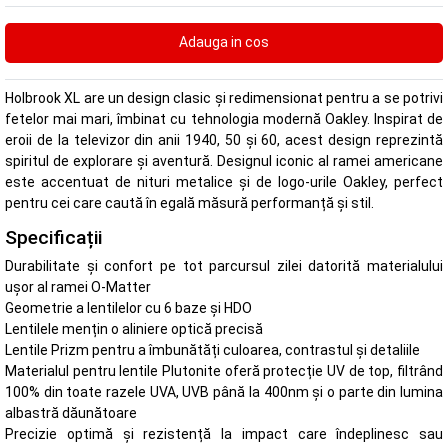
Holbrook XL are un design clasic și redimensionat pentru a se potrivi
fetelor mai mari, îmbinat cu tehnologia modernă Oakley. Inspirat de
eroii de la televizor din anii 1940, 50 și 60, acest design reprezintă
spiritul de explorare și aventură. Designul iconic al ramei americane
este accentuat de nituri metalice și de logo-urile Oakley, perfect
pentru cei care caută în egală măsură performanță și stil.
Specificații
Durabilitate și confort pe tot parcursul zilei datorită materialului
ușor al ramei O-Matter
Geometrie a lentilelor cu 6 baze și HDO
Lentilele mențin o aliniere optică precisă
Lentile Prizm pentru a îmbunătăți culoarea, contrastul și detaliile
Materialul pentru lentile Plutonite oferă protecție UV de top, filtrând
100% din toate razele UVA, UVB până la 400nm și o parte din lumina
albastră dăunătoare
Precizie optimă și rezistență la impact care îndeplinesc sau