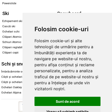
Powerslide
Ski
Snowboard
Echipament ski
Magazin snowboard
Cască ski
Echipament snowboard
Folosim cookie-uri
Ochelari schi
Legături Rome SDS
Clăpari Atomic
Folosim cookie-uri și alte
Skate & longboard
Schiuri Atomic
tehnologii de urmărire pentru a
Clăpari reglabili
Santa Cruz
îmbunătăți experiența ta de
Clăpari copii
Enuff Skateboards
navigare pe website-ul nostru,
Schi și snowboard
Diverse
pentru afișa conținut și reclame
personalizate, pentru a analiza
Îmbrăcăminte schi și snowboard
Cum aleg rolele
traficul de pe website-ul nostru și
Căști și ochelari de iarnă
Cum aleg ochelarii
pentru a înțelege de unde vin
Căști și ochelari Alpina
Ochelari de soare Oakley
Ochelari Oakley
Ochelari de soare Alpina
vizitatorii noștri.
Ochelari Alpina
Intretinere manusi
Sunt de acord
Vreau să schimb setările