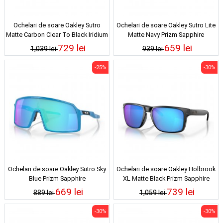
Ochelari de soare Oakley Sutro
Ochelari de soare Oakley Sutro Lite
Matte Carbon Clear To Black Iridium
Matte Navy Prizm Sapphire
Photochromic
729 lei
659 lei
1,039 lei
939 lei
-25%
-30%
Ochelari de soare Oakley Sutro Sky
Ochelari de soare Oakley Holbrook
Blue Prizm Sapphire
XL Matte Black Prizm Sapphire
Polarized
669 lei
739 lei
889 lei
1,059 lei
-30%
-30%