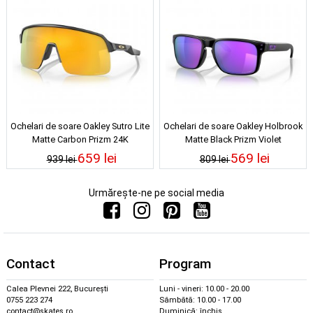
Ochelari de soare Oakley Sutro Lite
Ochelari de soare Oakley Holbrook
Matte Carbon Prizm 24K
Matte Black Prizm Violet
659 lei
569 lei
939 lei
809 lei
Urmărește-ne pe social media
Contact
Program
Calea Plevnei 222, București
Luni - vineri: 10.00 - 20.00
0755 223 274
Sâmbătă: 10.00 - 17.00
contact@skates.ro
Duminică: închis