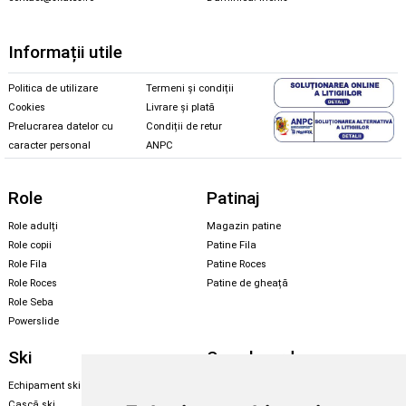
Informații utile
Politica de utilizare
Termeni și condiții
Cookies
Livrare și plată
Prelucrarea datelor cu
Condiții de retur
caracter personal
ANPC
Role
Patinaj
Role adulți
Magazin patine
Role copii
Patine Fila
Role Fila
Patine Roces
Role Roces
Patine de gheață
Role Seba
Powerslide
Ski
Snowboard
Echipament ski
Magazin snowboard
Cască ski
Echipament snowboard