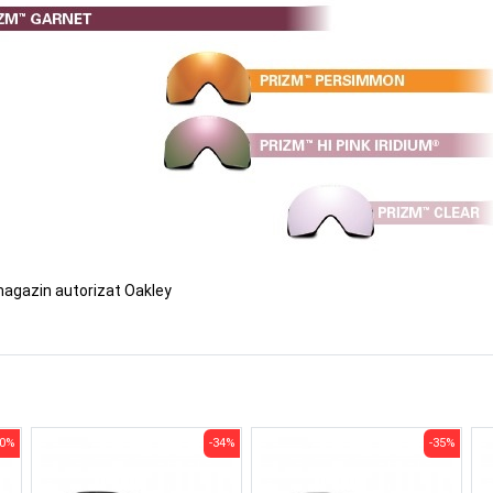
magazin autorizat Oakley
30%
-34%
-35%