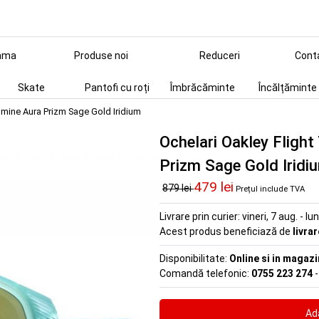
ama
Produse noi
Reduceri
Cont
Skate
Pantofi cu roți
Îmbrăcăminte
Încălțăminte
smine Aura Prizm Sage Gold Iridium
Ochelari Oakley Fligh
Prizm Sage Gold Iridi
479 lei
879 lei
Prețul include TVA
Livrare prin curier:
vineri, 7 aug. - lu
Acest produs beneficiază de
livra
Disponibilitate:
Online si in magazi
Comandă telefonic:
0755 223 274
-