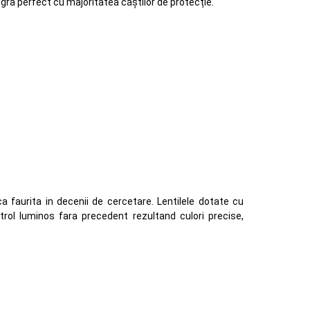
tegra perfect cu majoritatea căștilor de protecție.
ca faurita in decenii de cercetare. Lentilele dotate cu
rol luminos fara precedent rezultand culori precise,