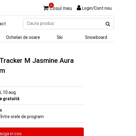
0
Cosul meu
Login/Cont nou
Cauta
act
produs
Ochelari de soare
Ski
Snowboard
t Tracker M Jasmine Aura
um
ni, 10 aug.
re gratuită
n
 Între orele de program