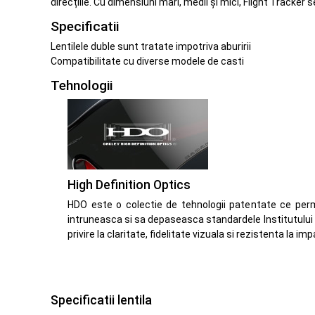
direcțiile. Cu dimensiuni mari, medii și mici, Flight Tracker 
Specificatii
Lentilele duble sunt tratate impotriva aburirii
Compatibilitate cu diverse modele de casti
Tehnologii
High Definition Optics
HDO este o colectie de tehnologii patentate ce perm
intruneasca si sa depaseasca standardele Institutului
privire la claritate, fidelitate vizuala si rezistenta la imp
Specificatii lentila