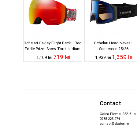
Ochelari Oakley Flight Deck L Red
Ochelari Head Neves L
Eddie Prizm Snow Torch Iridium
Sunscreen 25/26
25/26
719 lei
1,359 lei
1,109 lei
1,939 lei
Contact
Calea Plevnei 222, Bucu
0755 223 274
contact@skates.ro