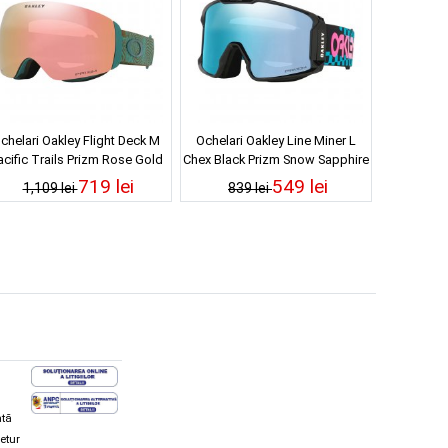
chelari Oakley Flight Deck M
Ochelari Oakley Line Miner L
acific Trails Prizm Rose Gold
Chex Black Prizm Snow Sapphire
Iridium 25/26
Iridium 25/26
719 lei
549 lei
1,109 lei
839 lei
ată
retur