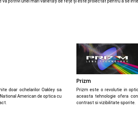
se va potrivi unei mari varietăți de fețe și este proiectat pentru a se in
Prizm
ite doar ochelarilor Oakley sa
Prizm este o revolutie in opti
 National American de optica cu
aceasta tehnologie ofera cont
act.
contrast si vizibilitate sporite.