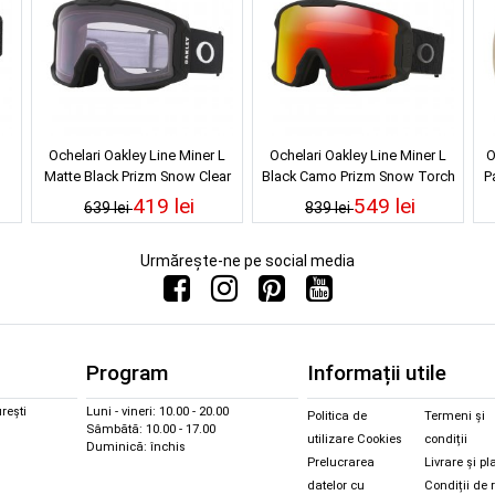
Ochelari Oakley Line Miner L
Ochelari Oakley Line Miner L
O
Matte Black Prizm Snow Clear
Black Camo Prizm Snow Torch
P
25/26
Iridium 25/26
419 lei
549 lei
639 lei
839 lei
Urmărește-ne pe social media
Program
Informații utile
rești
Luni - vineri: 10.00 - 20.00
Politica de
Termeni și
Sâmbătă: 10.00 - 17.00
utilizare Cookies
condiții
Duminică: închis
Prelucrarea
Livrare și pl
datelor cu
Condiții de 