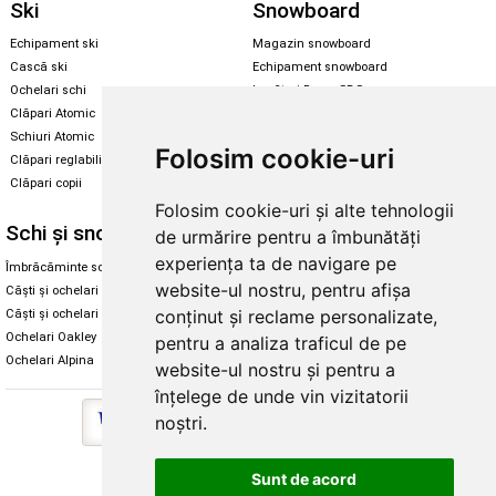
Ski
Snowboard
Echipament ski
Magazin snowboard
Cască ski
Echipament snowboard
Ochelari schi
Legături Rome SDS
Clăpari Atomic
Skate & longboard
Schiuri Atomic
Folosim cookie-uri
Clăpari reglabili
Santa Cruz
Clăpari copii
Enuff Skateboards
Folosim cookie-uri și alte tehnologii
Schi și snowboard
Diverse
de urmărire pentru a îmbunătăți
experiența ta de navigare pe
Îmbrăcăminte schi și snowboard
Cum aleg rolele
website-ul nostru, pentru afișa
Căști și ochelari de iarnă
Cum aleg ochelarii
conținut și reclame personalizate,
Căști și ochelari Alpina
Ochelari de soare Oakley
Ochelari Oakley
Ochelari de soare Alpina
pentru a analiza traficul de pe
Ochelari Alpina
Intretinere manusi
website-ul nostru și pentru a
înțelege de unde vin vizitatorii
noștri.
Sunt de acord
Copyright © 2026 Skates.ro | SC Zmart Skating SRL