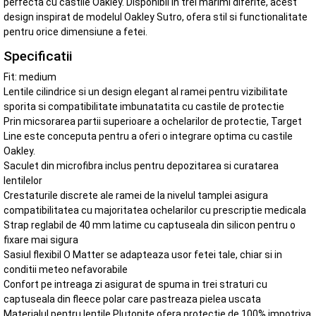
perfecta cu castile Oakley. Disponibil in trei marimi diferite, acest
design inspirat de modelul Oakley Sutro, ofera stil si functionalitate
pentru orice dimensiune a fetei.
Specificatii
Fit: medium
Lentile cilindrice si un design elegant al ramei pentru vizibilitate
sporita si compatibilitate imbunatatita cu castile de protectie
Prin micsorarea partii superioare a ochelarilor de protectie, Target
Line este conceputa pentru a oferi o integrare optima cu castile
Oakley.
Saculet din microfibra inclus pentru depozitarea si curatarea
lentilelor
Crestaturile discrete ale ramei de la nivelul tamplei asigura
compatibilitatea cu majoritatea ochelarilor cu prescriptie medicala
Strap reglabil de 40 mm latime cu captuseala din silicon pentru o
fixare mai sigura
Sasiul flexibil O Matter se adapteaza usor fetei tale, chiar si in
conditii meteo nefavorabile
Confort pe intreaga zi asigurat de spuma in trei straturi cu
captuseala din fleece polar care pastreaza pielea uscata
Materialul pentru lentile Plutonite ofera protectie de 100% impotriva