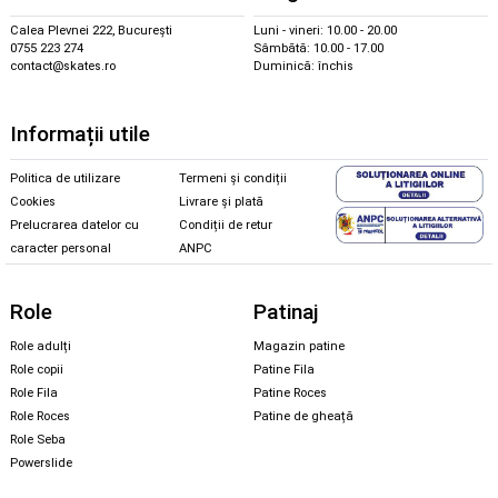
Calea Plevnei 222, București
Luni - vineri: 10.00 - 20.00
0755 223 274
Sâmbătă: 10.00 - 17.00
contact@skates.ro
Duminică: închis
Informații utile
Politica de utilizare
Termeni și condiții
Cookies
Livrare și plată
Prelucrarea datelor cu
Condiții de retur
caracter personal
ANPC
Role
Patinaj
Role adulți
Magazin patine
Role copii
Patine Fila
Role Fila
Patine Roces
Role Roces
Patine de gheață
Role Seba
Powerslide