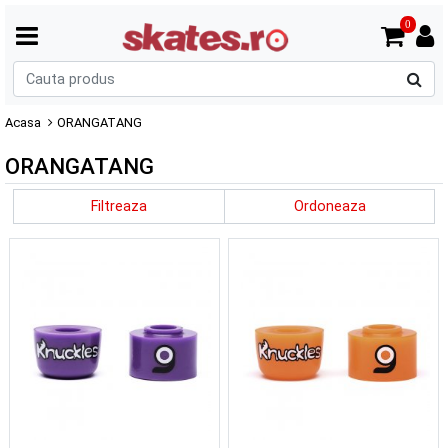
0
C
p
Acasa
ORANGATANG
ORANGATANG
Filtreaza
Ordoneaza