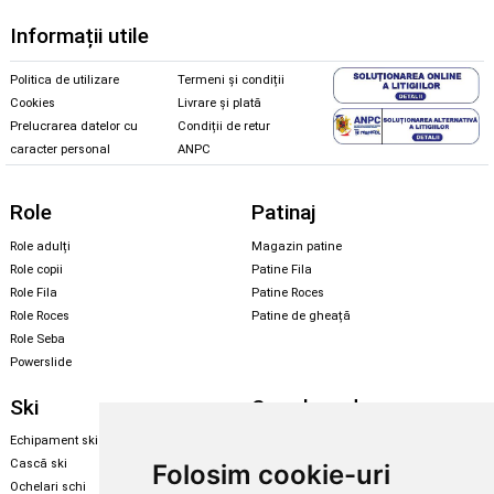
Informații utile
Politica de utilizare
Termeni și condiții
Cookies
Livrare și plată
Prelucrarea datelor cu
Condiții de retur
caracter personal
ANPC
Role
Patinaj
Role adulți
Magazin patine
Role copii
Patine Fila
Role Fila
Patine Roces
Role Roces
Patine de gheață
Role Seba
Powerslide
Ski
Snowboard
Echipament ski
Magazin snowboard
Cască ski
Echipament snowboard
Folosim cookie-uri
Ochelari schi
Legături Rome SDS