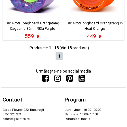
Set 4 roti Longboard Orangatang
Set 4 roti longboard Orangatang In
Caguama 85mm/83a Purple
Heat Orange
559 lei
449 lei
Produsele
1
-
18
(din
18
produse)
1
Urmărește-ne pe social media
Contact
Program
Calea Plevnei 222, București
Luni - vineri: 10.00 - 20.00
0755 223 274
Sâmbătă: 10.00 - 17.00
contact@skates.ro
Duminică: închis