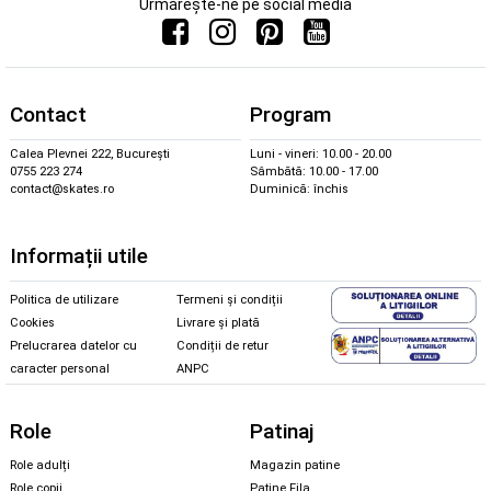
Urmărește-ne pe social media
Contact
Program
Calea Plevnei 222, București
Luni - vineri: 10.00 - 20.00
0755 223 274
Sâmbătă: 10.00 - 17.00
contact@skates.ro
Duminică: închis
Informații utile
Politica de utilizare
Termeni și condiții
Cookies
Livrare și plată
Prelucrarea datelor cu
Condiții de retur
caracter personal
ANPC
Role
Patinaj
Role adulți
Magazin patine
Role copii
Patine Fila