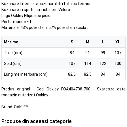
Buzunare laterale si buzunarul din fata cu fermoar
Buzunare in spate cu inchidere Velcro
Logo Oakley Ellipse pe picior
Performance Fit
Materiale: 43% poliester / 57% poliester reciclat
Marime
S
M
L
XL
Talie (cm)
84
91
99
107
Sold (cm)
107
114
122
130
Lungime interioara (cm)
82.5
82.5
84
84
Produs original - Cod Oakley FOA404738-700 - Skates.ro este
magazin autorizat Oakley
Brand:
OAKLEY
Produse din aceeasi categorie