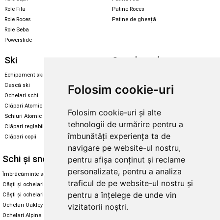
Role Fila
Patine Roces
Role Roces
Patine de gheață
Role Seba
Powerslide
Ski
Snowboard
Echipament ski
Magazin snowboard
Cască ski
Echipament snowboard
Folosim cookie-uri
Ochelari schi
Legături Rome SDS
Clăpari Atomic
Folosim cookie-uri și alte
Skate & longboard
Schiuri Atomic
tehnologii de urmărire pentru a
Clăpari reglabili
Santa Cruz
îmbunătăți experiența ta de
Clăpari copii
Enuff Skateboards
navigare pe website-ul nostru,
Schi și snowboard
Diverse
pentru afișa conținut și reclame
personalizate, pentru a analiza
Îmbrăcăminte schi și snowboard
Cum aleg rolele
traficul de pe website-ul nostru și
Căști și ochelari de iarnă
Cum aleg ochelarii
pentru a înțelege de unde vin
Căști și ochelari Alpina
Ochelari de soare Oakley
vizitatorii noștri.
Ochelari Oakley
Ochelari de soare Alpina
Ochelari Alpina
Intretinere manusi