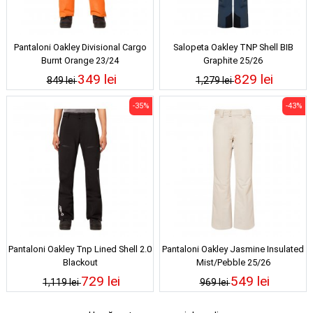
Pantaloni Oakley Divisional Cargo
Salopeta Oakley TNP Shell BIB
Burnt Orange 23/24
Graphite 25/26
349 lei
829 lei
849 lei
1,279 lei
-35%
-43%
Pantaloni Oakley Tnp Lined Shell 2.0
Pantaloni Oakley Jasmine Insulated
Blackout
Mist/Pebble 25/26
729 lei
549 lei
1,119 lei
969 lei