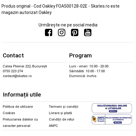
Produs original - Cod Oakley FOA500128-02E - Skates.ro este
magazin autorizat Oakley
Urmărește-ne pe social media
Contact
Program
Calea Plevnei 222, București
Luni - vineri: 10.00 - 20.00
0755 223 274
Sâmbătă: 10.00 - 17.00
contact@skates.ro
Duminică: închis
Informații utile
Politica de utilizare
Termeni și condiții
Cookies
Livrare și plată
Prelucrarea datelor cu
Condiții de retur
caracter personal
ANPC