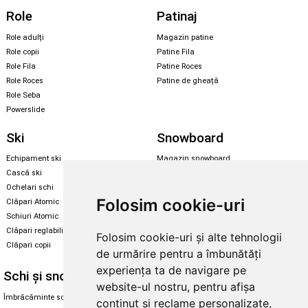
Role
Patinaj
Role adulți
Magazin patine
Role copii
Patine Fila
Role Fila
Patine Roces
Role Roces
Patine de gheață
Role Seba
Powerslide
Ski
Snowboard
Echipament ski
Magazin snowboard
Cască ski
Echipament snowboard
Ochelari schi
Legături Rome SDS
Folosim cookie-uri
Clăpari Atomic
Skate & longboard
Schiuri Atomic
Clăpari reglabili
Folosim cookie-uri și alte tehnologii
Santa Cruz
Clăpari copii
Enuff Skateboards
de urmărire pentru a îmbunătăți
experiența ta de navigare pe
Schi și snowboard
Diverse
website-ul nostru, pentru afișa
Îmbrăcăminte schi și snowboard
Cum aleg rolele
conținut și reclame personalizate,