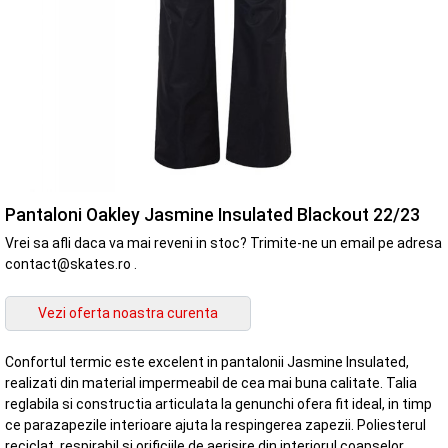
Pantaloni Oakley Jasmine Insulated Blackout 22/23
Vrei sa afli daca va mai reveni in stoc? Trimite-ne un email pe adresa
contact@skates.ro .
Confortul termic este excelent in pantalonii Jasmine Insulated,
realizati din material impermeabil de cea mai buna calitate. Talia
reglabila si constructia articulata la genunchi ofera fit ideal, in timp
ce parazapezile interioare ajuta la respingerea zapezii. Poliesterul
reciclat, respirabil si orificiile de aerisire din interiorul coapselor