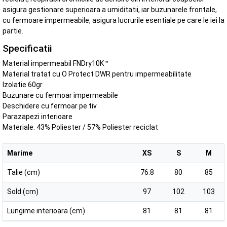
asigura gestionare superioara a umiditatii, iar buzunarele frontale,
cu fermoare impermeabile, asigura lucrurile esentiale pe care le iei la
partie.
Specificatii
Material impermeabil FNDry10K™
Material tratat cu O Protect DWR pentru impermeabilitate
Izolatie 60gr
Buzunare cu fermoar impermeabile
Deschidere cu fermoar pe tiv
Parazapezi interioare
Materiale: 43% Poliester / 57% Poliester reciclat
Marime
XS
S
M
Talie (cm)
76.8
80
85
Sold (cm)
97
102
103
Lungime interioara (cm)
81
81
81