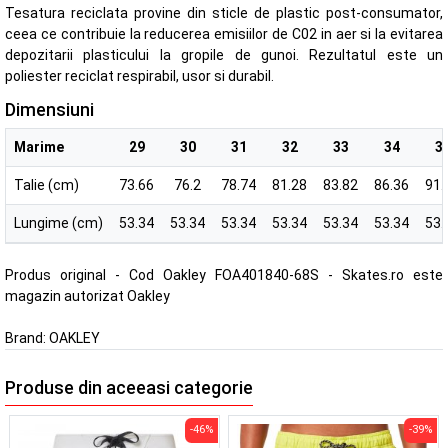
Tesatura reciclata provine din sticle de plastic post-consumator,
ceea ce contribuie la reducerea emisiilor de C02 in aer si la evitarea
depozitarii plasticului la gropile de gunoi. Rezultatul este un
poliester reciclat respirabil, usor si durabil.
Dimensiuni
Marime
29
30
31
32
33
34
3
Talie (cm)
73.66
76.2
78.74
81.28
83.82
86.36
91.
Lungime (cm)
53.34
53.34
53.34
53.34
53.34
53.34
53.
Produs original - Cod Oakley FOA401840-68S - Skates.ro este
magazin autorizat Oakley
Brand:
OAKLEY
Produse din aceeasi categorie
-46%
-39%