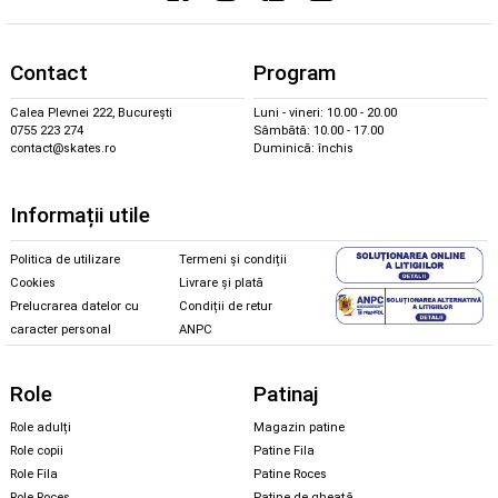
Contact
Program
Calea Plevnei 222, București
Luni - vineri: 10.00 - 20.00
0755 223 274
Sâmbătă: 10.00 - 17.00
contact@skates.ro
Duminică: închis
Informații utile
Politica de utilizare
Termeni și condiții
Cookies
Livrare și plată
Prelucrarea datelor cu
Condiții de retur
caracter personal
ANPC
Role
Patinaj
Role adulți
Magazin patine
Role copii
Patine Fila
Role Fila
Patine Roces
Role Roces
Patine de gheață