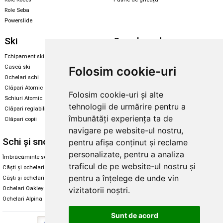
Role Seba
Powerslide
Ski
Snowboard
Echipament ski
Magazin snowboard
Cască ski
Echipament snowboard
Folosim cookie-uri
Ochelari schi
Legături Rome SDS
Clăpari Atomic
Folosim cookie-uri și alte
Skate & longboard
Schiuri Atomic
tehnologii de urmărire pentru a
Clăpari reglabili
Santa Cruz
îmbunătăți experiența ta de
Clăpari copii
Enuff Skateboards
navigare pe website-ul nostru,
Schi și snowboard
Diverse
pentru afișa conținut și reclame
personalizate, pentru a analiza
Îmbrăcăminte schi și snowboard
Cum aleg rolele
traficul de pe website-ul nostru și
Căști și ochelari de iarnă
Cum aleg ochelarii
pentru a înțelege de unde vin
Căști și ochelari Alpina
Ochelari de soare Oakley
Ochelari Oakley
Ochelari de soare Alpina
vizitatorii noștri.
Ochelari Alpina
Intretinere manusi
Sunt de acord