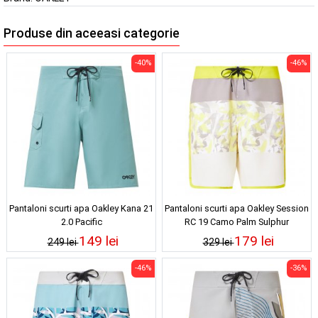
Produse din aceeasi categorie
-40%
-46%
Pantaloni scurti apa Oakley Kana 21
Pantaloni scurti apa Oakley Session
2.0 Pacific
RC 19 Camo Palm Sulphur
149 lei
179 lei
249 lei
329 lei
-46%
-36%