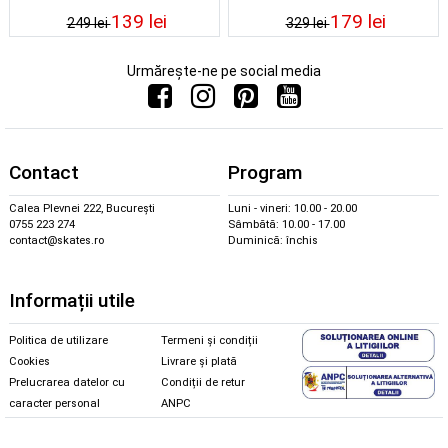
139 lei
179 lei
249 lei
329 lei
Urmărește-ne pe social media
Contact
Program
Calea Plevnei 222, București
Luni - vineri: 10.00 - 20.00
0755 223 274
Sâmbătă: 10.00 - 17.00
contact@skates.ro
Duminică: închis
Informații utile
Politica de utilizare
Termeni și condiții
Cookies
Livrare și plată
Prelucrarea datelor cu
Condiții de retur
caracter personal
ANPC