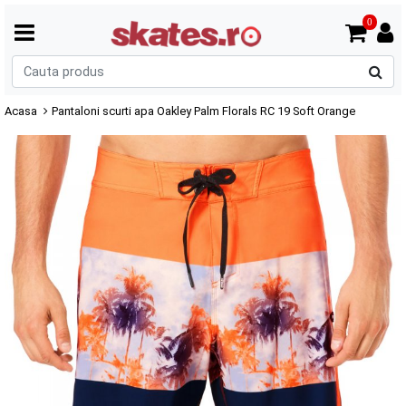
0
C
p
Acasa
Pantaloni scurti apa Oakley Palm Florals RC 19 Soft Orange