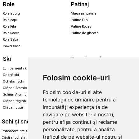
Role
Patinaj
Role adulți
Magazin patine
Role copii
Patine Fila
Role Fila
Patine Roces
Role Roces
Patine de gheață
Role Seba
Powerslide
Ski
Snowboard
Echipament ski
Magazin snowboard
Cască ski
Echipament snowboard
Folosim cookie-uri
Ochelari schi
Legături Rome SDS
Clăpari Atomic
Folosim cookie-uri și alte
Skate & longboard
Schiuri Atomic
tehnologii de urmărire pentru a
Clăpari reglabili
Santa Cruz
îmbunătăți experiența ta de
Clăpari copii
Enuff Skateboards
navigare pe website-ul nostru,
Schi și snowboard
Diverse
pentru afișa conținut și reclame
personalizate, pentru a analiza
Îmbrăcăminte schi și snowboard
Cum aleg rolele
traficul de pe website-ul nostru și
Căști și ochelari de iarnă
Cum aleg ochelarii