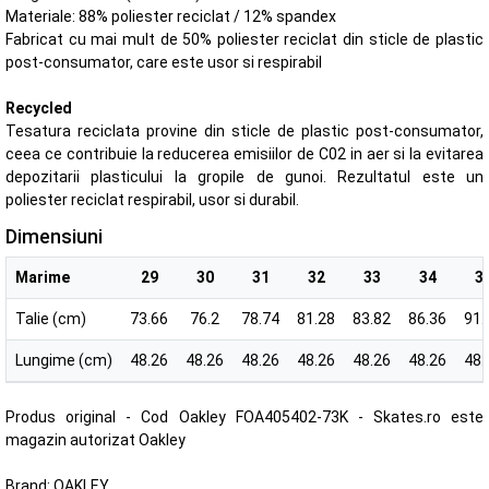
Materiale: 88% poliester reciclat / 12% spandex
Fabricat cu mai mult de 50% poliester reciclat din sticle de plastic
post-consumator, care este usor si respirabil
Recycled
Tesatura reciclata provine din sticle de plastic post-consumator,
ceea ce contribuie la reducerea emisiilor de C02 in aer si la evitarea
depozitarii plasticului la gropile de gunoi. Rezultatul este un
poliester reciclat respirabil, usor si durabil.
Dimensiuni
Marime
29
30
31
32
33
34
3
Talie (cm)
73.66
76.2
78.74
81.28
83.82
86.36
91.
Lungime (cm)
48.26
48.26
48.26
48.26
48.26
48.26
48.
Produs original - Cod Oakley FOA405402-73K - Skates.ro este
magazin autorizat Oakley
Brand:
OAKLEY