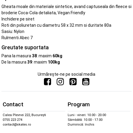
Gheata moale din materiale sintetice, avand captuseala din fleece si
broderie Coca-Cola detaliata, Vegan Friendly
Inchidere pe siret
Roti din poliuretan cu diametru 58 x 32 mm si duritate 80a
Sasiu: Nylon
Rulmenti Abec 7
Greutate suportata
Pana la masura
38
: maxim
60kg
De la masura
39
: maxim
100kg
Urmărește-ne pe social media
Contact
Program
Calea Plevnei 222, București
Luni - vineri: 10.00 - 20.00
0755 223 274
Sâmbătă: 10.00 - 17.00
contact@skates.ro
Duminică: închis