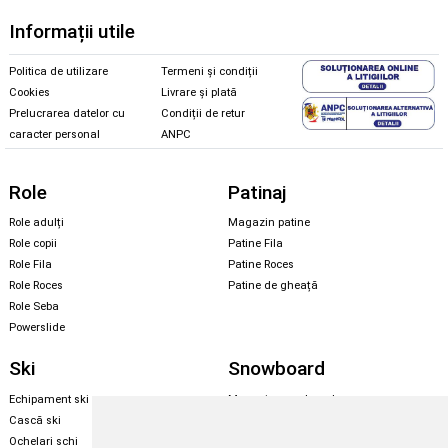
Informații utile
Politica de utilizare
Termeni și condiții
Cookies
Livrare și plată
Prelucrarea datelor cu
Condiții de retur
caracter personal
ANPC
Role
Patinaj
Role adulți
Magazin patine
Role copii
Patine Fila
Role Fila
Patine Roces
Role Roces
Patine de gheață
Role Seba
Powerslide
Ski
Snowboard
Echipament ski
Magazin snowboard
Cască ski
Echipament snowboard
Ochelari schi
Legături Rome SDS